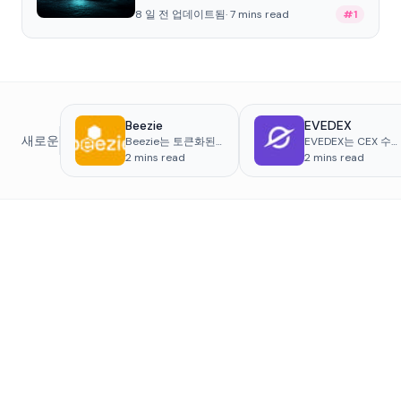
를 제공합니다.
8 일 전 업데이트됨
·
7
mins read
#
1
Beezie
EVEDEX
새로운
Beezie는 토큰화된
EVEDEX는 CEX 수
실물 수집품을 위한
의 속도와 사용자 경
2
mins read
2
mins read
디지털 마켓플레이
험을 DEX 수준의 보
스로, 트레이딩 카드,
안 및 자기 수탁과 결
운동화, 시계와 같은
합한 최첨단 하이브
품목의 거래, 보관 및
리드 탈중앙화 거래
검증 서비스를 제공
소로, Arbitrum을 기
합니다. 블록체인 기
반으로 구축되어...
술을 활용하여
Beezie는 수집품의
구매, 판매 및 교환 과
정을 간소화합니다.