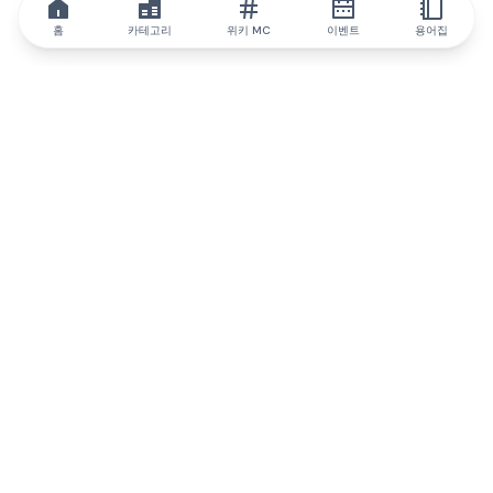
홈
카테고리
위키 MC
이벤트
용어집
IQ.wiki
IQ.wiki - 블록체인 지식과 교육 분야의 세계 최고 권위. Brainfund
그룹의 일원입니다.
@iqwiki
@IQofficial
@IQ.wiki
IQ.wiki와 파트너십을 맺으세요
당사 사업 개발팀은 협업 및 통합 기회는 물론 전략적 파트너십 문
의에 대해 논의할 준비가 되어 있습니다.
이메일로 문의하기
텔레그램으로 메시지 보내기
뉴스레터를 구독하세요
IQ 생태계 보고서는 IQ에 대한 모든 정보를 계속 업데
이트합니다.