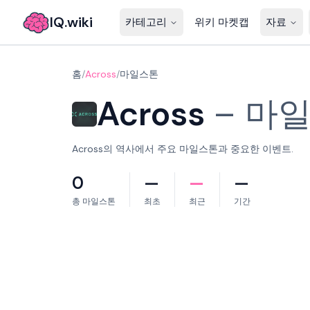
IQ.wiki
카테고리
위키 마켓캡
자료
홈
/
Across
/
마일스톤
Across
–
마
Across의 역사에서 주요 마일스톤과 중요한 이벤트.
0
—
—
—
총 마일스톤
최초
최근
기간