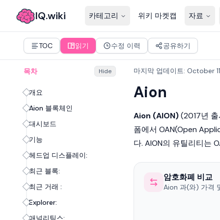
IQ.wiki
카테고리
위키 마켓캡
자료
TOC
읽기
수정 이력
공유하기
마지막 업데이트
:
October 1
목차
Hide
Aion
개요
Aion 블록체인
Aion (AION)
(2017년
대시보드
폼에서 OAN(Open App
기능
다. AION의 유틸리티는
헤드업 디스플레이:
최근 블록:
암호화폐 비교
최근 거래 :
Aion 과(와) 가
Explorer:
애널리틱스: