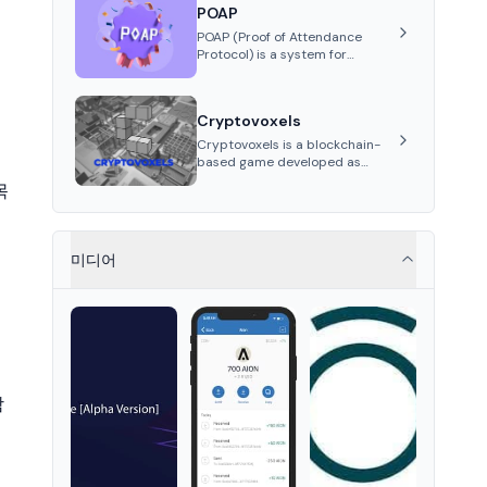
POAP
showcasing, and managing
digital assets.
POAP (Proof of Attendance
Protocol) is a system for
creating NFT badges on the
Gnosis and Ethereum
blockchains to serve as
Cryptovoxels
verifiable proof of attendance
at vir...
Cryptovoxels is a blockchain-
based game developed as
a metaverse powered by
목
Ethereum. It provides
properties as NFT tokens.
미디어
함