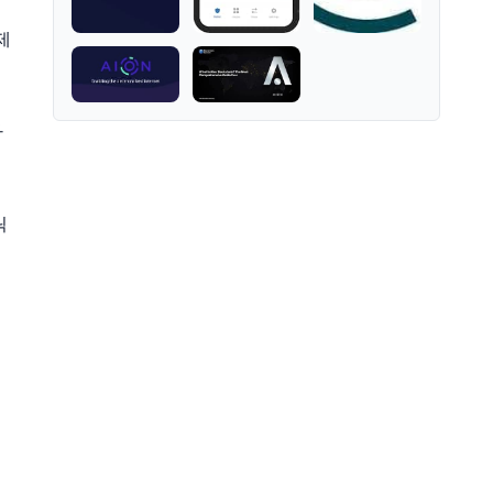
메
제
다
릭