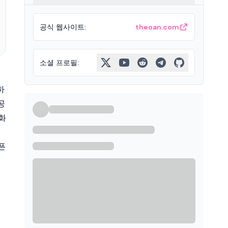
공식 웹사이트
:
theoan.com
소셜 프로필
:
하
공
화
픈