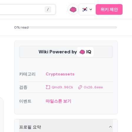
위키 제안
/
0% read
Wiki Powered by
IQ
카테고리
Cryptoassets
니
검증
Qmd9...96Ck
0x26...6eee
이벤트
마일스톤 보기
프로필 요약