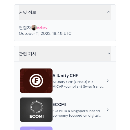
커밋 정보
편집자
vzbrv
October 11, 2022. 16:48 UTC
관련 기사
AllUnity CHF
AllUnity CHF (CHFAU) is a
MiCAR-compliant Swiss franc
stablecoin, fully backed 1:1 by
CHF reserves and designed for
efficient global transactions. It's
ECOMI
the first regulated CHF
stablecoin on Solana.
ECOMI is a Singapore-based
company focused on digital
collectibles through its VeVe
platform and OMI token,
enabling buying, selling,