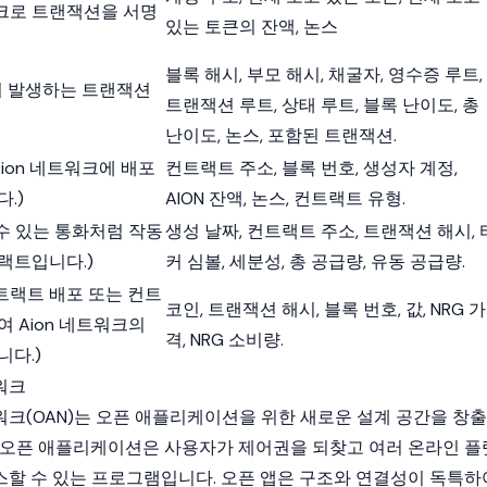
크로 트랜잭션을 서명
있는 토큰의 잔액, 논스
블록 해시, 부모 해시, 채굴자, 영수증 루트,
에서 발생하는 트랜잭션
트랜잭션 루트, 상태 루트, 블록 난이도, 총
난이도, 논스, 포함된 트랜잭션.
Aion 네트워크에 배포
컨트랙트 주소, 블록 번호, 생성자 계정,
.)
AION 잔액, 논스, 컨트랙트 유형.
 수 있는 통화처럼 작동
생성 날짜, 컨트랙트 주소, 트랜잭션 해시, 
랙트입니다.)
커 심볼, 세분성, 총 공급량, 유동 공급량.
컨트랙트 배포 또는 컨트
코인, 트랜잭션 해시, 블록 번호, 값, NRG 가
 Aion 네트워크의
격, NRG 소비량.
니다.)
워크
크(OAN)는 오픈 애플리케이션을 위한 새로운 설계 공간을 창출
 오픈 애플리케이션은 사용자가 제어권을 되찾고 여러 온라인 플
할 수 있는 프로그램입니다. 오픈 앱은 구조와 연결성이 독특하