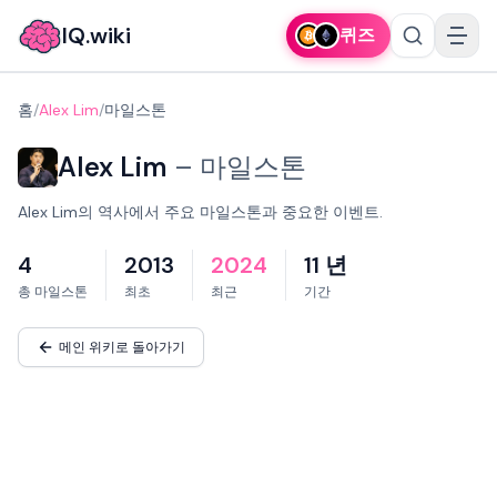
IQ.wiki
퀴즈
홈
/
Alex Lim
/
마일스톤
Alex Lim
–
마일스톤
Alex Lim의 역사에서 주요 마일스톤과 중요한 이벤트.
4
2013
2024
11 년
총 마일스톤
최초
최근
기간
메인 위키로 돌아가기