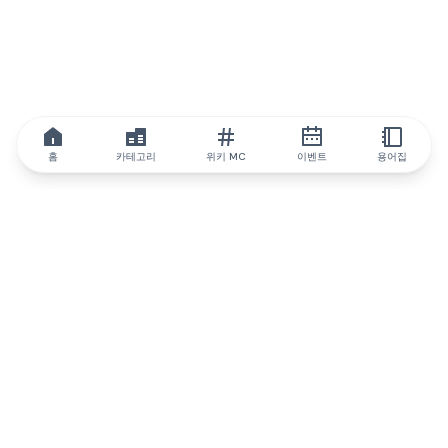
홈
카테고리
위키 MC
이벤트
용어집
IQ.wiki
IQ.wiki - 블록체인 지식과 교육 분야의 세계 최고 권위. Brainfund
그룹의 일원입니다.
@iqwiki
@IQofficial
@IQ.wiki