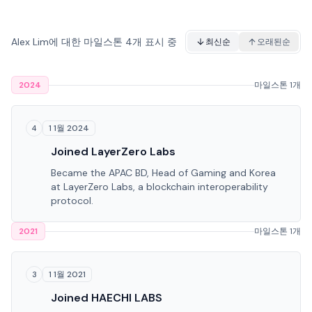
Alex Lim에 대한 마일스톤 4개 표시 중
최신순
오래된순
2024
마일스톤 1개
1 1월 2024
4
Joined LayerZero Labs
Became the APAC BD, Head of Gaming and Korea
at LayerZero Labs, a blockchain interoperability
protocol.
2021
마일스톤 1개
1 1월 2021
3
Joined HAECHI LABS