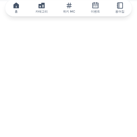
홈
카테고리
위키 MC
이벤트
용어집
IQ.wiki
IQ.wiki - 블록체인 지식과 교육 분야의 세계 최고 권위. Brainfund
그룹의 일원입니다.
@iqwiki
@IQofficial
@IQ.wiki
IQ.wiki와 파트너십을 맺으세요
당사 사업 개발팀은 협업 및 통합 기회는 물론 전략적 파트너십 문
의에 대해 논의할 준비가 되어 있습니다.
이메일로 문의하기
텔레그램으로 메시지 보내기
뉴스레터를 구독하세요
IQ 생태계 보고서는 IQ에 대한 모든 정보를 계속 업데
이트합니다.