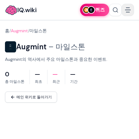
IQ.wiki
퀴즈
홈
/
Augmint
/
마일스톤
Augmint
–
마일스톤
Augmint의 역사에서 주요 마일스톤과 중요한 이벤트.
0
—
—
—
총 마일스톤
최초
최근
기간
메인 위키로 돌아가기