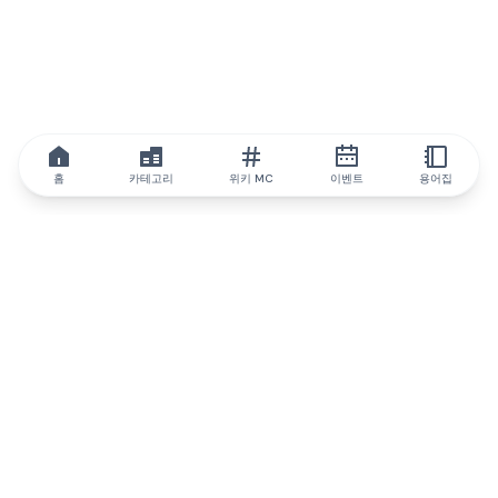
홈
카테고리
위키 MC
이벤트
용어집
IQ.wiki
IQ.wiki - 블록체인 지식과 교육 분야의 세계 최고 권위. Brainfund
그룹의 일원입니다.
@iqwiki
@IQofficial
@IQ.wiki