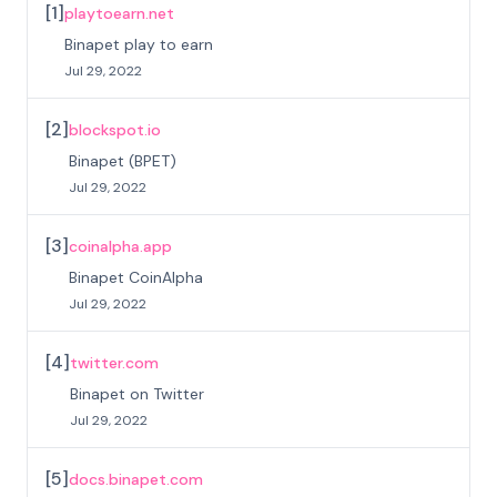
[
1
]
playtoearn.net
Binapet play to earn
Jul 29, 2022
[
2
]
blockspot.io
Binapet (BPET)
Jul 29, 2022
[
3
]
coinalpha.app
Binapet CoinAlpha
Jul 29, 2022
[
4
]
twitter.com
Binapet on Twitter
Jul 29, 2022
[
5
]
docs.binapet.com