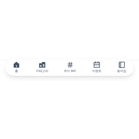
홈
카테고리
위키 MC
이벤트
용어집
IQ.wiki
IQ.wiki - 블록체인 지식과 교육 분야의 세계 최고 권위. Brainfund
그룹의 일원입니다.
@iqwiki
@IQofficial
@IQ.wiki
IQ.wiki와 파트너십을 맺으세요