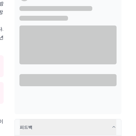
방
연방
렌
.
5년
 이
피드백