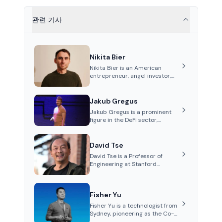
관련 기사
Nikita Bier
Nikita Bier is an American
entrepreneur, angel investor,
and Head of Product for the
social media platform X
Jakub Gregus
Jakub Gregus is a prominent
figure in the DeFi sector,
recognized for his contributions
as a co-founder of Hydration, a
leading liquidity protocol on
David Tse
Polkadot.
David Tse is a Professor of
Engineering at Stanford
University and the co-founder
of Babylon, a Bitcoin staking
protocol. He is renowned for
Fisher Yu
inventing the proportional-fair
scheduling algorithm, a key
Fisher Yu is a technologist from
technology in 3G/4G/5G
Sydney, pioneering as the Co-
cellular networks.
Founder and CTO of Babylon