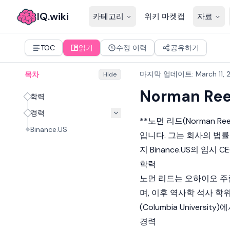
IQ.wiki
카테고리
위키 마켓캡
자료
TOC
읽기
수정 이력
공유하기
마지막 업데이트
:
March 11,
목차
Hide
Norman Re
학력
경력
**노먼 리드(Norman R
Binance.US
입니다. 그는 회사의 법률 고
지 Binance.US의 임시
학력
노먼 리드는 오하이오 주립 대
며, 이후 역사학 석사 학
(Columbia Univers
경력