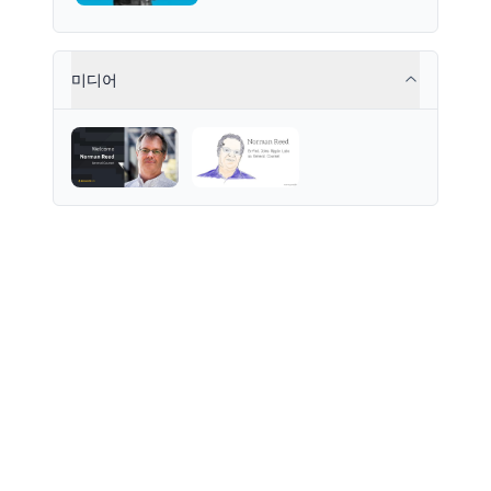
Labs, known for its innovative
Bitcoin staking protocol. He
holds a PhD in
Telecommunications from the
미디어
Australian National University.