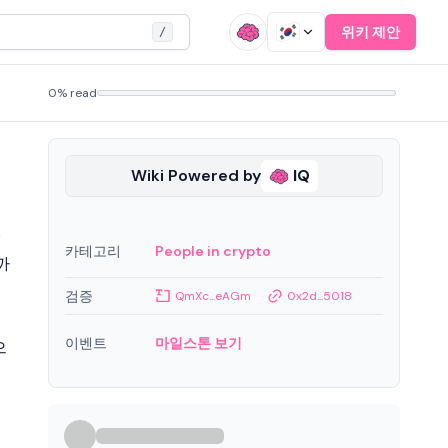
위키 제안
/
0% read
Wiki Powered by
IQ
O
카테고리
People in crypto
까
검증
QmXc...eAGm
0x2d...5018
이벤트
마일스톤 보기
으