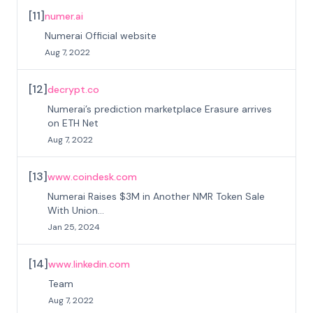
[
11
]
numer.ai
Numerai Official website
Aug 7, 2022
[
12
]
decrypt.co
Numerai’s prediction marketplace Erasure arrives
on ETH Net
Aug 7, 2022
[
13
]
www.coindesk.com
Numerai Raises $3M in Another NMR Token Sale
With Union...
Jan 25, 2024
[
14
]
www.linkedin.com
Team
Aug 7, 2022