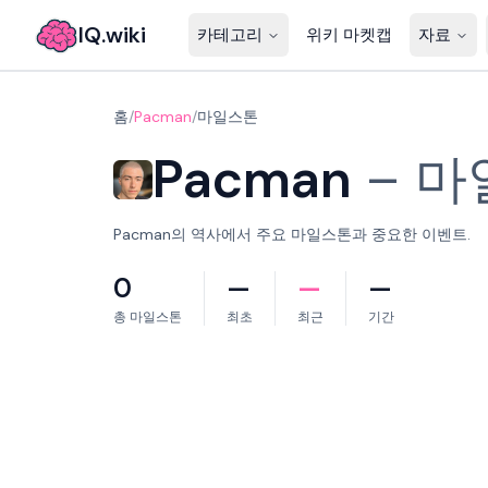
IQ.wiki
카테고리
위키 마켓캡
자료
홈
/
Pacman
/
마일스톤
Pacman
–
마
Pacman의 역사에서 주요 마일스톤과 중요한 이벤트.
0
—
—
—
총 마일스톤
최초
최근
기간