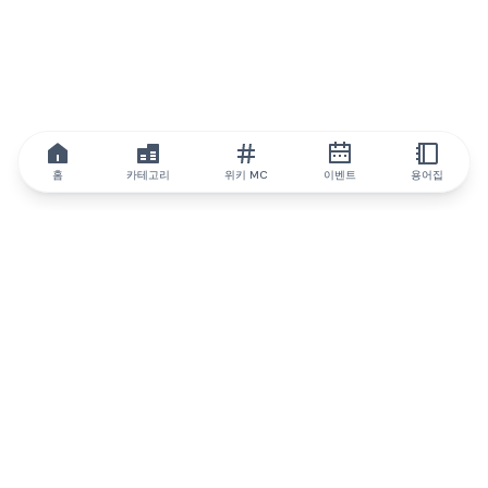
홈
카테고리
위키 MC
이벤트
용어집
IQ.wiki
IQ.wiki - 블록체인 지식과 교육 분야의 세계 최고 권위. Brainfund
그룹의 일원입니다.
@iqwiki
@IQofficial
@IQ.wiki