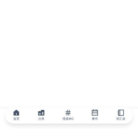
首页
分类
维基MC
事件
词汇表
IQ.wiki