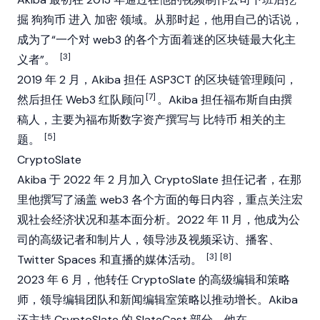
掘
狗狗币
进入
加密
领域。从那时起，他用自己的话说，
成为了“一个对 web3 的各个方面着迷的区块链最大化主
[3]
义者”。
2019 年 2 月，Akiba 担任 ASP3CT 的区块链管理顾问，
[7]
然后担任 Web3 红队顾问
。Akiba 担任福布斯自由撰
稿人，主要为福布斯数字资产撰写与
比特币
相关的主
[5]
题。
CryptoSlate
Akiba 于 2022 年 2 月加入
CryptoSlate
担任记者，在那
里他撰写了涵盖
web3
各个方面的每日内容，重点关注宏
观社会经济状况和基本面分析。2022 年 11 月，他成为公
司的高级记者和制片人，领导涉及视频采访、播客、
[3]
[8]
Twitter Spaces 和直播的媒体活动。
2023 年 6 月，他转任 CryptoSlate 的高级编辑和策略
师，领导编辑团队和新闻编辑室策略以推动增长。Akiba
还主持 CryptoSlate 的 SlateCast 部分，他在