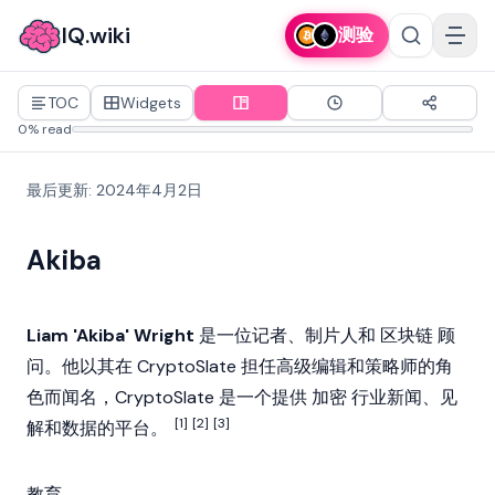
IQ.wiki
测验
TOC
Widgets
0% read
最后更新
:
2024年4月2日
Akiba
Liam 'Akiba' Wright
是一位记者、制片人和
区块链
顾
问。他以其在
CryptoSlate
担任高级编辑和策略师的角
色而闻名，CryptoSlate 是一个提供
加密
行业新闻、见
[1]
[2]
[3]
解和数据的平台。
教育