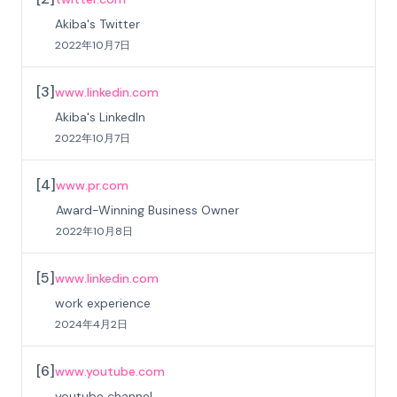
Akiba's Twitter
2022年10月7日
[
3
]
www.linkedin.com
Akiba's LinkedIn
2022年10月7日
[
4
]
www.pr.com
Award-Winning Business Owner
2022年10月8日
[
5
]
www.linkedin.com
work experience
2024年4月2日
[
6
]
www.youtube.com
youtube channel