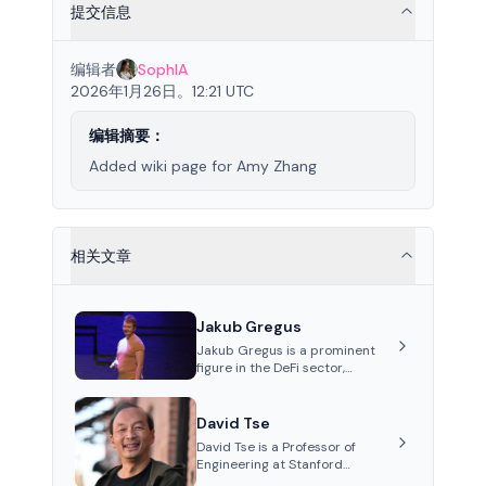
提交信息
编辑者
SophIA
2026年1月26日。12:21 UTC
编辑摘要：
Added wiki page for Amy Zhang
相关文章
Jakub Gregus
Jakub Gregus is a prominent
figure in the DeFi sector,
recognized for his contributions
as a co-founder of Hydration, a
leading liquidity protocol on
David Tse
Polkadot.
David Tse is a Professor of
Engineering at Stanford
University and the co-founder