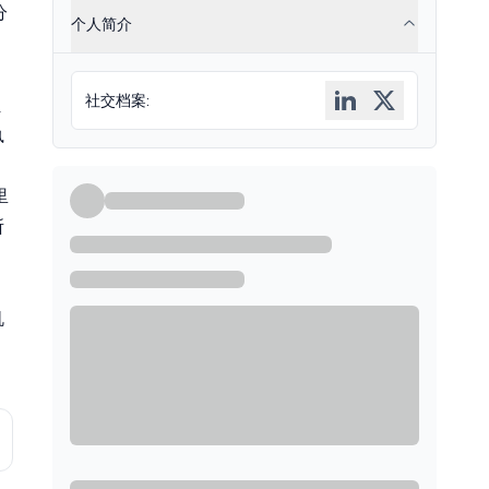
分
个人简介
社交档案
:
员
执
里
所
机