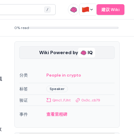
建议 Wiki
/
0% read
Wiki Powered by
IQ
分类
People in crypto
域
标签
Speaker
验证
Qmc1...FJht
0x3c...cb79
事件
查看里程碑
收