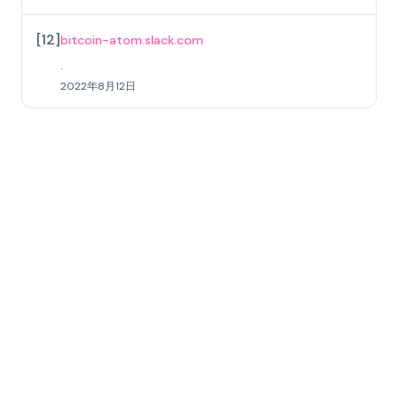
[
12
]
bitcoin-atom.slack.com
.
2022年8月12日