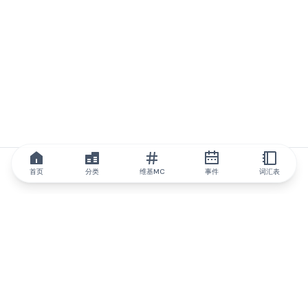
首页
分类
维基MC
事件
词汇表
IQ.wiki
IQ.wiki - 区块链知识与教育领域的全球领先权威。Brainfund 集团
的一部分。
@iqwiki
@IQofficial
@IQ.wiki