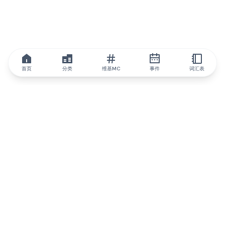
首页
分类
维基MC
事件
词汇表
IQ.wiki
IQ.wiki - 区块链知识与教育领域的全球领先权威。Brainfund 集团
的一部分。
@iqwiki
@IQofficial
@IQ.wiki