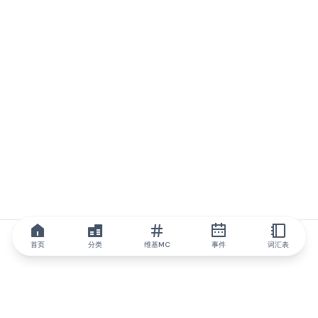
首页
分类
维基MC
事件
词汇表
IQ.wiki
IQ.wiki - 区块链知识与教育领域的全球领先权威。Brainfund 集团
的一部分。