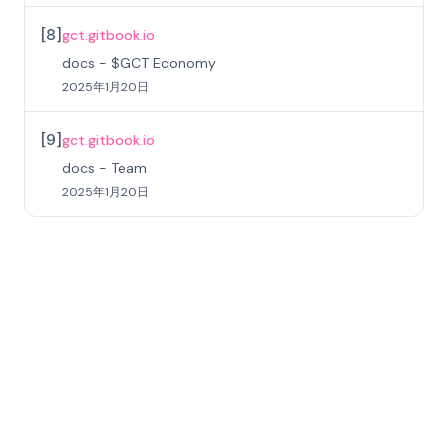
[
8
]
gct.gitbook.io
docs - $GCT Economy
2025年1月20日
[
9
]
gct.gitbook.io
docs - Team
2025年1月20日