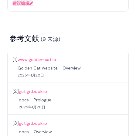
建议编辑
参考文献
(
9
来源
)
[
1
]
www.golden-cat.io
Golden Cat website - Overview
2025年1月20日
[
2
]
gct.gitbook.io
docs - Prologue
2025年1月20日
[
3
]
gct.gitbook.io
docs - Overview