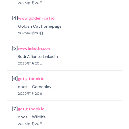
2025年1月20日
[
4
]
www.golden-cat.io
Golden Cat homepage
2025年1月20日
[
5
]
www.linkedin.com
Rudi Alfianto LinkedIn
2025年1月20日
[
6
]
gct.gitbook.io
docs - Gameplay
2025年1月20日
[
7
]
gct.gitbook.io
docs - Wildlife
2025年1月20日