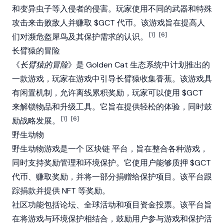
和变异虫子等入侵者的侵害。玩家使用不同的武器和特殊
攻击来击败敌人并赚取 $GCT 代币。该游戏旨在提高人
[1]
[6]
们对濒危盔犀鸟及其保护需求的认识。
长臂猿的冒险
《
长臂猿的冒险
》是 Golden Cat 生态系统中计划推出的
一款游戏，玩家在游戏中引导长臂猿收集香蕉。该游戏具
有闲置机制，允许离线累积奖励，玩家可以使用 $GCT
来解锁物品和升级工具。它旨在提供轻松的体验，同时鼓
[1]
[6]
励战略发展。
野生动物
野生动物游戏是一个
区块链
平台，旨在整合各种游戏，
同时支持奖励管理和环境保护。它使用户能够质押 $GCT
代币、赚取奖励，并将一部分捐赠给保护项目。该平台跟
踪捐款并提供
NFT
等奖励。
社区功能包括论坛、全球活动和项目资金投票。该平台旨
在将游戏与环境保护相结合，鼓励用户参与游戏和保护活