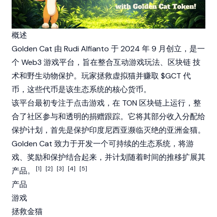
概述
Golden Cat 由 Rudi Alfianto 于 2024 年 9 月创立，是一
个
Web3
游戏平台，旨在整合互动游戏玩法、
区块链
技
术和野生动物保护。玩家拯救虚拟猫并赚取 $GCT 代
币，这些代币是该生态系统的核心货币。
该平台最初专注于点击游戏，在
TON
区块链上运行，整
合了社区参与和透明的捐赠跟踪。它将其部分收入分配给
保护计划，首先是保护印度尼西亚濒临灭绝的亚洲金猫。
Golden Cat 致力于开发一个可持续的生态系统，将游
戏、奖励和保护结合起来，并计划随着时间的推移扩展其
[1]
[2]
[3]
[4]
[5]
产品。
产品
游戏
拯救金猫