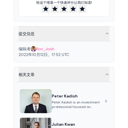
给这个维基一个快速评分让我们知道!
提交信息
编辑者
Ilori_Josh
2022年10月12日。17:52 UTC
相关文章
Peter Kadish
Peter Kadish is an investment
professional focused on
distressed assets, private
equity, and credit markets. He
has held senior roles at
Julian Kwan
LynxCap Investments, DDM