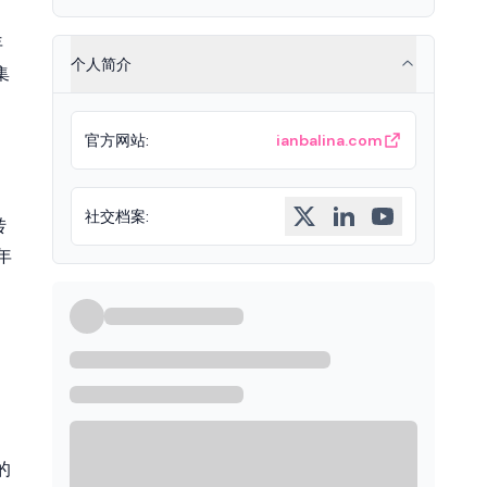
年
个人简介
集
用
官方网站
:
ianbalina.com
社交档案
:
转
年
7
的