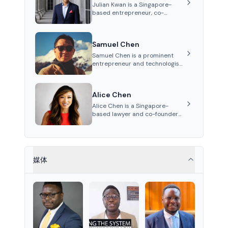
Holding, and RUSNANO, with a
Julian Kwan is a Singapore-
career spanning Switzerland
based entrepreneur, co-
and Russia.
founder, and CEO of InvestaX
and IXS. His career spans
media, real estate, and
Samuel Chen
blockchain, focusing on
tokenization of real-world
Samuel Chen is a prominent
assets.
entrepreneur and technologist
specializing in AI, blockchain,
and finance. He co-founded
KULA and was the Director of
Alice Chen
the Disruption Lab at the
University of Illinois' Gies
Alice Chen is a Singapore-
College of Business.
based lawyer and co-founder
of InvestaX and IX Swap, with
expertise in financial law, digital
assets, and fintech. She has
worked with firms like Skadden
and DLA Piper and has been
媒体
influential in tokenization
technology.