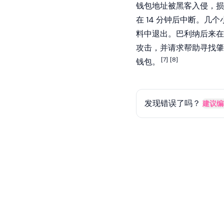
钱包地址被黑客入侵，损
在 14 分钟后中断。几个
料中退出。巴利纳后来在 T
攻击，并请求帮助寻找肇
[7]
[8]
钱包。
发现错误了吗？
建议编