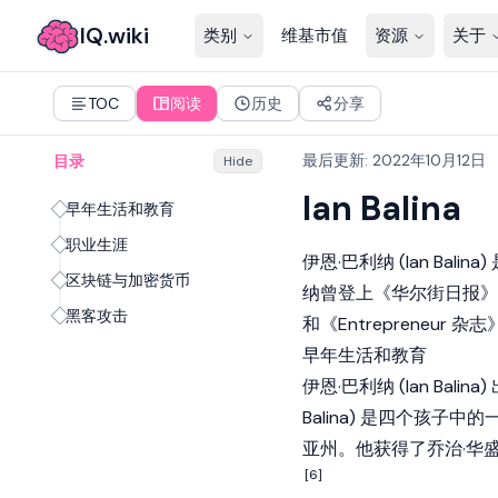
IQ.wiki
类别
维基市值
资源
关于
TOC
阅读
历史
分享
最后更新
:
2022年10月12日
目录
Hide
Ian Balina
早年生活和教育
职业生涯
伊恩·巴利纳 (Ian Balina
区块链与加密货币
纳曾登上《华尔街日报》、《
黑客攻击
和《Entrepreneur 杂
早年生活和教育
伊恩·巴利纳 (Ian Ba
Balina) 是四个孩子中
亚州。他获得了乔治·华
[6]