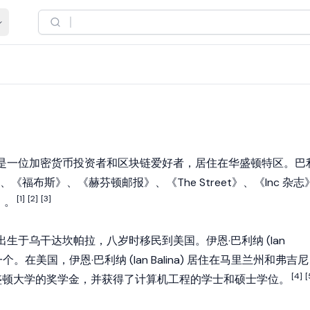
) 是一位
加密货币
投资者和
区块链
爱好者，居住在华盛顿特区。巴
福布斯》、《赫芬顿邮报》、《The Street》、《Inc 杂志
[1]
[2]
[3]
志》。
lina) 出生于乌干达坎帕拉，八岁时移民到美国。伊恩·巴利纳 (Ian
的一个。在美国，伊恩·巴利纳 (Ian Balina) 居住在马里兰州和弗吉尼
[4]
[
盛顿大学的奖学金，并获得了计算机工程的学士和硕士学位。