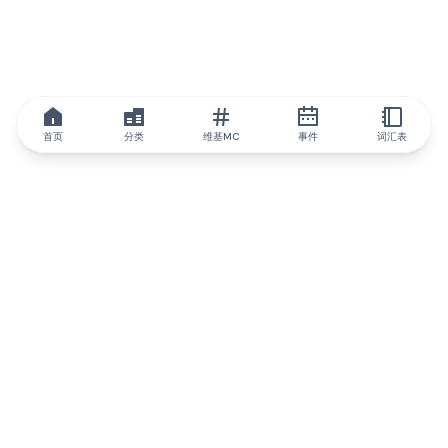
首页
分类
维基MC
事件
词汇表
IQ.wiki
IQ.wiki - 区块链知识与教育领域的全球领先权威。Brainfund 集团
的一部分。
@iqwiki
@IQofficial
@IQ.wiki