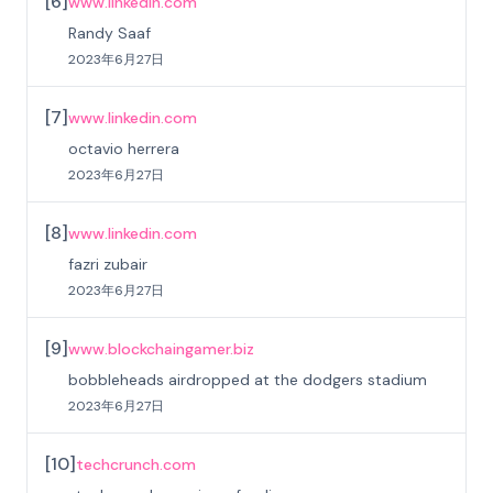
[
6
]
www.linkedin.com
Randy Saaf
2023年6月27日
[
7
]
www.linkedin.com
octavio herrera
2023年6月27日
[
8
]
www.linkedin.com
fazri zubair
2023年6月27日
[
9
]
www.blockchaingamer.biz
bobbleheads airdropped at the dodgers stadium
2023年6月27日
[
10
]
techcrunch.com