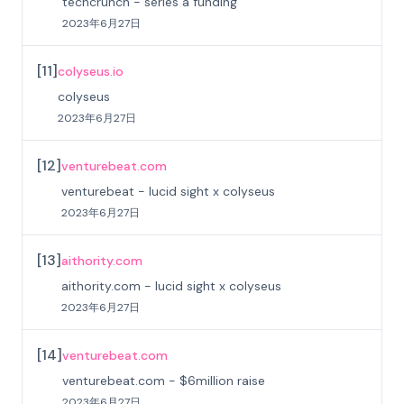
techcrunch - series a funding
2023年6月27日
[
11
]
colyseus.io
colyseus
2023年6月27日
[
12
]
venturebeat.com
venturebeat - lucid sight x colyseus
2023年6月27日
[
13
]
aithority.com
aithority.com - lucid sight x colyseus
2023年6月27日
[
14
]
venturebeat.com
venturebeat.com - $6million raise
2023年6月27日