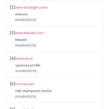
[
2
]
www.lucidsight.com
website
2023年6月27日
[
3
]
www.linkedin.com
linkedin
2023年6月27日
[
4
]
opensea.io
opensea profile
2023年6月27日
[
5
]
twitter.com
mlb champions twitter
2023年6月27日