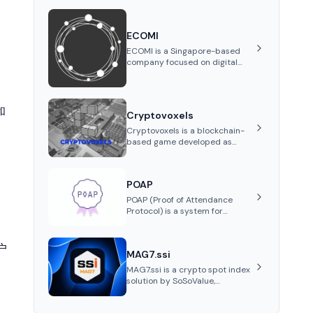
ECOMI
ECOMI is a Singapore-based
company focused on digital
collectibles through its VeVe
platform and OMI token,
enabling buying, selling,
showcasing, and managing
和
Cryptovoxels
digital assets.
Cryptovoxels is a blockchain-
based game developed as
a metaverse powered by
Ethereum. It provides
properties as NFT tokens.
POAP
POAP (Proof of Attendance
Protocol) is a system for
creating NFT badges on the
Gnosis and Ethereum
blockchains to serve as
户
MAG7.ssi
verifiable proof of attendance
at vir...
MAG7.ssi is a crypto spot index
solution by SoSoValue,
aggregating top crypto assets
into Wrapped Tokens, offering