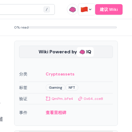
建议 Wiki
/
0% read
Wiki Powered by
IQ
分类
Cryptoassets
标签
Gaming
NFT
验证
QmPm...bFe4
0x64...cce8
界
事件
查看里程碑
超
、