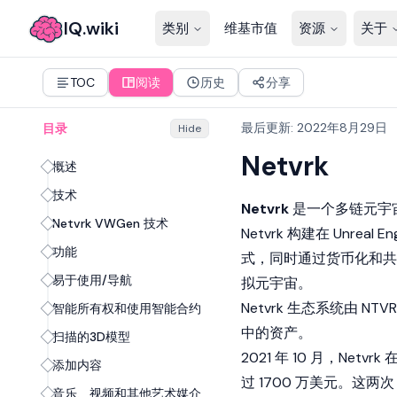
IQ.wiki
类别
维基市值
资源
关于
TOC
阅读
历史
分享
最后更新
:
2022年8月29日
目录
Hide
Netvrk
概述
技术
Netvrk
是一个多链元宇宙
Netvrk VWGen 技术
Netvrk 构建在 Unr
功能
式，同时通过货币化和共
易于使用/导航
拟元宇宙。
Netvrk 生态系统由 
智能所有权和使用智能合约
中的资产。
扫描的3D模型
2021 年 10 月，Ne
添加内容
过 1700 万美元。这两次
音乐、视频和其他艺术媒介