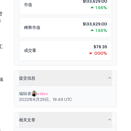
$133,629.00
市值
1.66%
望
]
$133,629.00
稀释市值
1.66%
工
$78.35
成交量
0.00%
提交信息
味
编辑者
vzbrv
2022年8月29日。19:49 UTC
相关文章
，