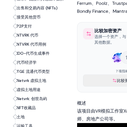
Ferrum、Poolz、Trustp
出售和交易内容 (NFTs)
Bondly Finance
、
Mantr
接受其他货币
P2P支付
比较加密资产
NTVRK 代币
选择一个资产，与 N
其他数据。
NTVRK 代币用例
IDO-代币生成事件
代币经济学
TGE 流通代币类型
7 项指
Netvrk 虚拟土地
比较
虚拟土地用途
Netvrk: 创世岛屿
概述
NFT收藏品
该项目由VR模拟工作室
土地
师、房地产公司等。
运输工具