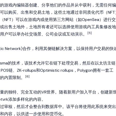
用直观的游戏内编辑器创建、分享他们的作品并从中获利，无需任何编
可以购买、出售和交易土地，这些土地通过
非同质化代币（NFT
（NFT）
可以在游戏内或使用第三方网站（如
OpenSea
）进行交
或出售土地外，土地所有者还可以选择使用游戏内工具集修改地
[5]
用户可以举办社交场景、公司会议或互动演示。
ic Network)
合作，利用其侧链解决方案，以保持用户交易的快
为Plasma的技术，该技术允许它在链下处理交易，然后在
以太坊
主链
链、ZK-rollups和Optimistic rollups，Polygon拥有一套工
[6]
的内置限制。
量的独特、完全互动的VR世界。随着新用户加入平台，创建新
tvrk添加多样化的内容。
过审核，然后才会整合到数据库中。该平台将使用此系统来突出
和内容，以供进一步使用和货币化。