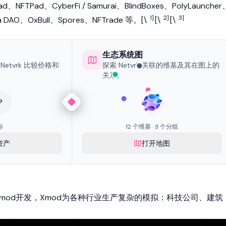
ad、NFTPad、CyberFi / Samurai、BlindBoxes、PolyLauncher
1]
2]
3]
a DAO
、OxBull、Spores、
NFTrade
等。[\
[\
[\
生态系统图
etvrk 比较价格和
探索 Netvrk 关联的维基及其在图上的
关系。
?
标
12 个维基 · 3 个分组
资产
打开地图
Xmod开发，Xmod为各种行业生产复杂的模拟：科技公司、建筑