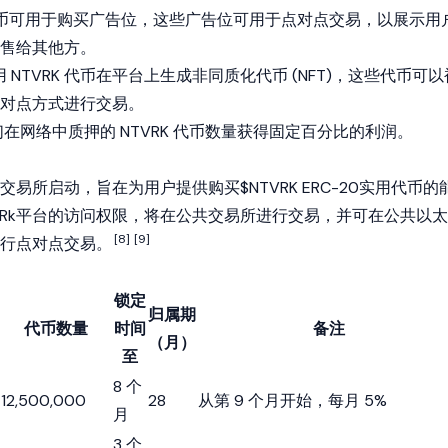
 代币可用于购买广告位，这些广告位可用于点对点交易，以展示用
售给其他方。
 NTVRK 代币在平台上生成非同质化代币 (NFT)，这些代币可以
对点方式进行交易。
在网络中质押的 NTVRK 代币数量获得固定百分比的利润。
交易所启动，旨在为用户提供购买$NTVRK
ERC-20
实用代币的
etVRk平台的访问权限，将在公共交易所进行交易，并可在公共
以太
[8]
[9]
行点对点交易。
锁定
归属期
代币数量
时间
备注
（月）
至
8 个
12,500,000
28
从第 9 个月开始，每月 5%
月
3 个