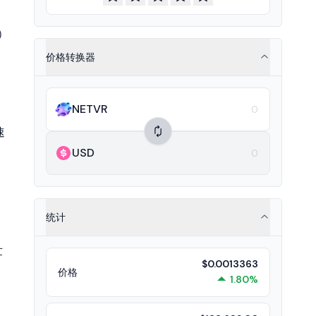
）
价格转换器
NETVR
速
USD
统计
世
$0.0013363
价格
1.80%