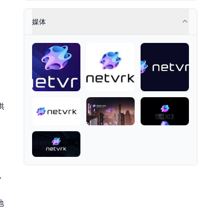
risk-resistant passive index
investing with systematic beta
returns.
媒体
供
包
地