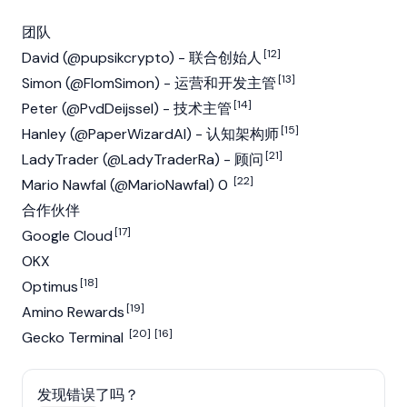
团队
[12]
David (@pupsikcrypto) - 联合创始人
[13]
Simon (@FlomSimon) - 运营和开发主管
[14]
Peter (@PvdDeijssel) - 技术主管
[15]
Hanley (@PaperWizardAI) - 认知架构师
[21]
LadyTrader (@LadyTraderRa) - 顾问
[22]
Mario Nawfal (@MarioNawfal) 0
合作伙伴
[17]
Google Cloud
OKX
[18]
Optimus
[19]
Amino Rewards
[20]
[16]
Gecko Terminal
发现错误了吗？