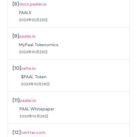
[
8
]
docs.paalai.io
PAALX
2023年10月29日
[
9
]
paalai.io
MyPaal Tokenomics
2023年10月29日
[
10
]
zelta.io
$PAAL Token
2023年10月29日
[
11
]
paalai.io
PAAL Whitepaper
2023年10月29日
[
12
]
twitter.com