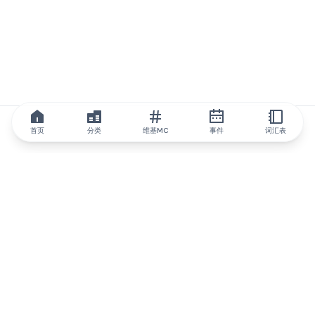
首页
分类
维基MC
事件
词汇表
IQ.wiki
IQ.wiki - 区块链知识与教育领域的全球领先权威。Brainfund 集团
的一部分。
@iqwiki
@IQofficial
@IQ.wiki
与IQ.wiki合作
我们的业务发展团队已准备好讨论合作和整合机会以及战略合作伙
伴关系咨询。