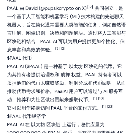
[12]
PAAL 由 David (@pupsikcrypto on X)
共同创立，是
一个基于人工智能和机器学习 (ML) 技术构建的先进聊天
机器人，旨在简化通常需要人类智能的任务，例如自然语
言理解、图像识别、决策和问题解决。通过将人工智能与
区块链相结合，PAAL AI 可以为用户提供更加个性化、信
[3]
[2]
息丰富和高效的体验。
$PAAL 代币
PAAL AI ($PAAL) 是一种基于
以太坊
区块链的代币。它
为其持有者提供治理权和
质押
权益。PAAL 持有者可以
质押他们的代币以赚取奖励、利润分成和代币回购，从而
推动代币需求和价格。PaalAI 用户可以通过与 AI 服务互
[1]
[10]
动、推荐和为社区做出贡献来赚取代币。
[1]
[23]
它可以用作终身访问 PAAL 平台的支付方式。
$PAAL 代币经济学
PAAL AI 在
以太坊
区块链
上运行，总供应量为
1,000,000,000 个 $PAAL 代币，所有买卖均需缴纳 4%