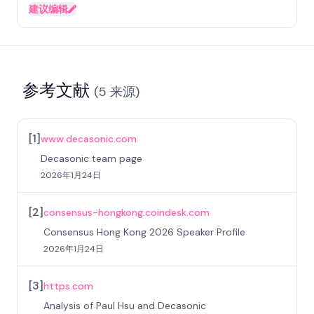
建议编辑
参考文献
(
5
来源
)
[
1
]
www.decasonic.com
Decasonic team page
2026年1月24日
[
2
]
consensus-hongkong.coindesk.com
Consensus Hong Kong 2026 Speaker Profile
2026年1月24日
[
3
]
https.com
Analysis of Paul Hsu and Decasonic