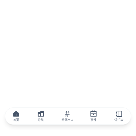
首页
分类
维基MC
事件
词汇表
IQ.wiki