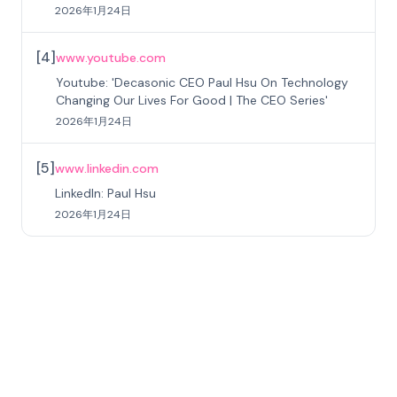
2026年1月24日
[
4
]
www.youtube.com
Youtube: 'Decasonic CEO Paul Hsu On Technology
Changing Our Lives For Good | The CEO Series'
2026年1月24日
[
5
]
www.linkedin.com
LinkedIn: Paul Hsu
2026年1月24日