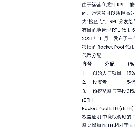
由于运营商质押 RPL
的。运营商可以质押高达质押
为“检查点”。RPL 分发
有目的地管理 RPL 代币
2021 年 11 月，发布了一
移旧的 Rocket Pool 代
代币分配
序号
分配
(%
1.
创始人与项目
15
2.
投资者
54
3.
预挖奖励与空投
31%
rETH
Rocket Pool ETH
权益证明
中赚取奖励的 E
励会增加 rETH 相对于 E