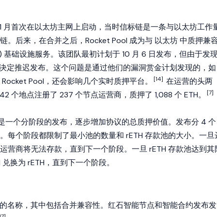
2021 年 11 月首次在以太坊主网上启动，当时信标链是一条与以太坊工作
后来，在合并之后，Rocket Pool 成为与
以太坊
中质押兼
S) 基础设施服务。该团队最初计划于 10 月 6 日发布，但由于发
问题而决定推迟发布。这个问题是通过他们的漏洞赏金计划发现的，如
[14]
ocket Pool，还会影响几个实时质押平台。
在运营的头两
[7]
球 42 个地点注册了 237 个节点运营商，质押了 1,088 个 ETH。
网的发布是一个分阶段的发布，逐步增加协议的总质押价值。发布分 4 个
。每个阶段都限制了最小池的数量和 rETH 存款池的大小。一旦
运营商将无法存款，直到下一个阶段。一旦 rETH 存款池达到其
 兑换为 rETH，直到下一个阶段。
ool 发布的名称，其中包括合并兼容性。红石智能节点和智能合约发布发
17]