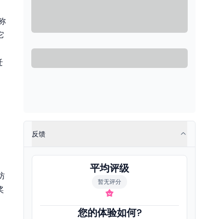
称
它
迁
反馈
平均评级
坊
暂无评分
奖
您的体验如何?