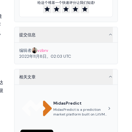
给这个维基一个快速评分让我们知道!
量
容
现
提交信息
编辑者
vzbrv
2022年11月8日。02:03 UTC
相关文章
达
限
MidasPredict
MidasPredict is a prediction
market platform built on LitVM,
allowing users to trade
outcomes of various real-world
events, earn rewards, and