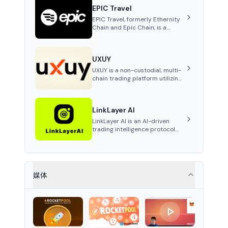
create their own markets with
EPIC Travel
adaptive liquidity solutions.
EPIC Travel, formerly Ethernity
Chain and Epic Chain, is a
crypto project focusing on RWA
tokenization and travel
services, offering crypto-
UXUY
powered hotel and flight
bookings at reduced rates,
UXUY is a non-custodial, multi-
earning users cashback in XRP.
chain trading platform utilizing
MPC technology, integrated
with Telegram, offering gasless
cross-chain trading of crypto,
LinkLayer AI
tokenized RWAs, and
stablecoins.
LinkLayer AI is an AI-driven
trading intelligence protocol
that aggregates and analyzes
live trading data from exchange
APIs and on-chain addresses to
provide continuous position-
state analysis and risk
媒体
management for traders.