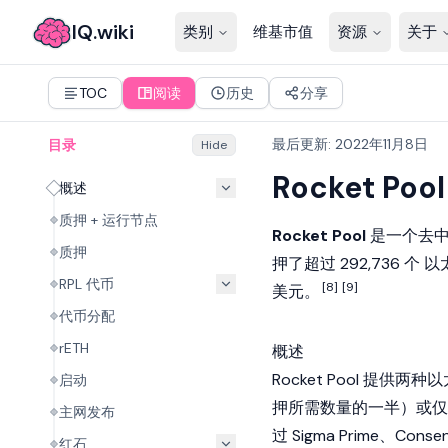
IQ.wiki
类别
维基市值
资源
关于
TOC
阅读
历史
分享
最后更新
:
2022年11月8日
目录
Hide
Rocket Pool
概述
质押 + 运行节点
Rocket Pool
是一个去
质押
押了超过 292,736 个
以
RPL 代币
[8]
[9]
美元。
代币分配
rETH
概述
Rocket Pool 提供
启动
押所需数量的一半）或仅质押
主网发布
过 Sigma Prime、Consens
红石