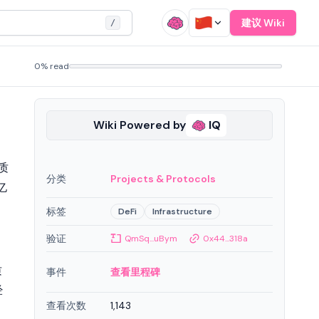
建议 Wiki
/
0% read
Wiki Powered by
IQ
议质
分类
Projects & Protocols
 亿
标签
DeFi
Infrastructure
验证
QmSq...uBym
0x44...318a
质
事件
查看里程碑
经
查看次数
1,143