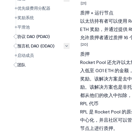
[21]
优先级费用分配器
质押 + 运行节点
奖励系统
以太坊持有者可以使用 Ro
平滑池
ETH 奖励，并通过提供 
协议 DAO (PDAO)
允许质押者通过质押 1
[20]
预言机 DAO (ODAO)
质押
启动成员
Rocket Pool 还允
团队
入低至 0.01 ETH 的
奖励。该解决方案是去中
励。该解决方案也是非托
都从他们的收入中扣除，而
RPL 代币
RPL 是 Rocket Po
中心化，并且社区可以管理其
节点上进行质押。