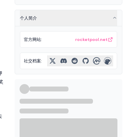
个人简介
，
。
官方网站
:
rocketpool.net
社交档案
:
押
奖
去