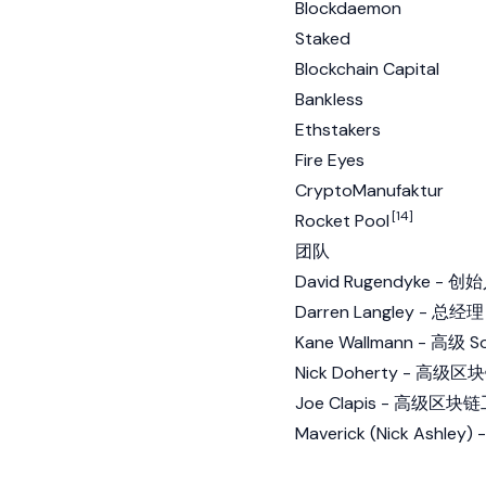
Blockdaemon
Staked
Blockchain Capital
Bankless
Ethstakers
Fire Eyes
CryptoManufaktur
[14]
Rocket Pool
团队
David Rugendyke 
Darren Langley - 总经理
Kane Wallmann - 高级 S
Nick Doherty - 高
Joe Clapis - 高级区
Maverick (Nick Ashl