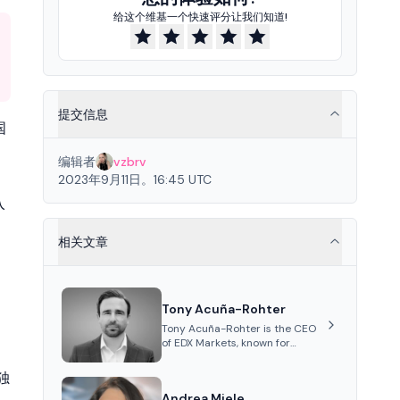
给这个维基一个快速评分让我们知道!
提交信息
国
编辑者
vzbrv
2023年9月11日。16:45 UTC
入
相关文章
Tony Acuña-Rohter
Tony Acuña-Rohter is the CEO
of EDX Markets, known for
leading the development of
institutional-grade digital-
独
asset trading platforms, and—
Andrea Miele
after roles at CME Group and