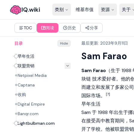
IQ.wiki
类别
维基市值
资源
关于
TOC
阅读
历史
分享
最后更新
:
2023年9月11日
目录
Hide
Sam Farao
早年生活
联盟营销
Sam Farao
（生于 198
Netpixel Media
块链
技术爱好者。他的
Captana
而建立和发展了多家公司
收购
[7]
国际市场。
早年生活
Digital Empire
Sam 于 1988 年
Banqr.com
在接受高中教育期间，S
Lightbulbman.com
开了学校。他被联盟营销