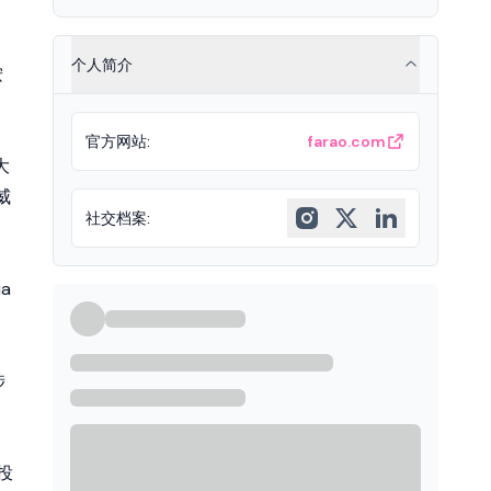
个人简介
按
官方网站
:
farao.com
大
威
社交档案
:
a
涉
投