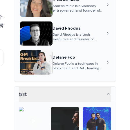
Cboe Digital—he emphasizes
Andrea Miele is a visionary
integrating crypto markets with
entrepreneur and founder of
traditional finance.
Beezie, an innovative platform
个
integrating blockchain
technology to revolutionize the
潜
David Rhodus
collectibles market.
David Rhodus is a tech
executive and founder of
Permissionless Labs and Pipe
Network. His career spans roles
in video streaming, healthcare
Delane Foo
payments, and decentralized
infrastructure.
Delane Foo is a tech exec in
blockchain and DeFi, leading
APAC operations at Nethermind
since 2024.
媒体