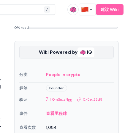
建议 Wiki
/
0% read
Wiki Powered by
IQ
分类
People in crypto
从
的
标签
Founder
验证
QmSn...sNgg
0x5e...33d9
事件
查看里程碑
离
查看次数
1,084
了