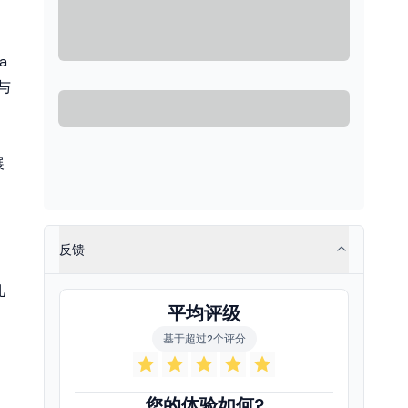
a
与
展
反馈
几
平均评级
基于超过2个评分
您的体验如何?