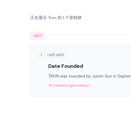
正在显示 Tron 的 1 个里程碑
2017
1 9月 2017
1
Date Founded
TRON was founded by Justin Sun in Septe
trondao.org/academy/