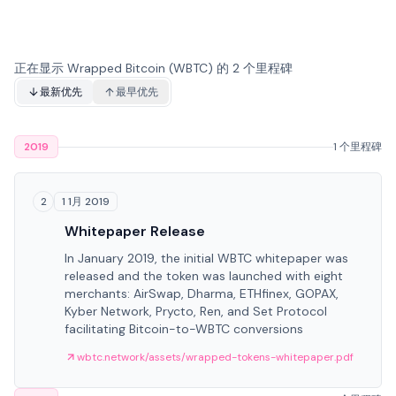
正在显示 Wrapped Bitcoin (WBTC) 的 2 个里程碑
最新优先
最早优先
2019
1 个里程碑
1 1月 2019
2
Whitepaper Release
In January 2019, the initial WBTC whitepaper was
released and the token was launched with eight
merchants: AirSwap, Dharma, ETHfinex, GOPAX,
Kyber Network, Prycto, Ren, and Set Protocol
facilitating Bitcoin-to-WBTC conversions
wbtc.network/assets/wrapped-tokens-whitepaper.pdf