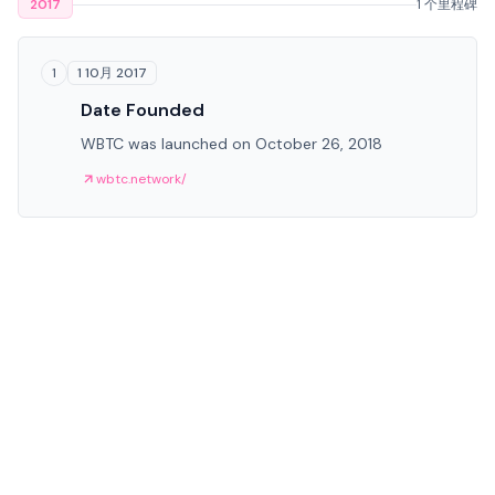
2017
1 个里程碑
1 10月 2017
1
Date Founded
WBTC was launched on October 26, 2018
wbtc.network/