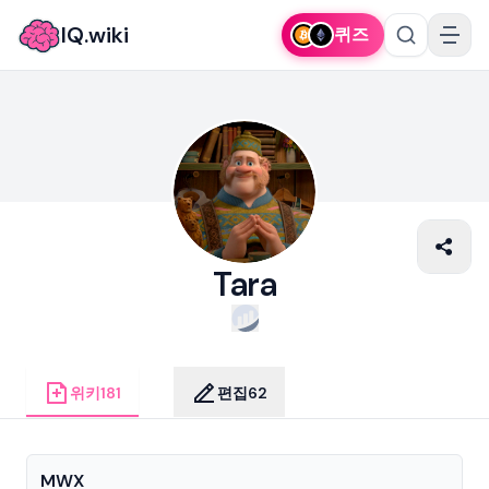
IQ.wiki
퀴즈
Tara
위키
181
편집
62
MWX