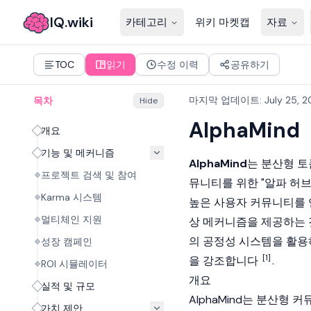
IQ.wiki
카테고리
위키 마켓캡
자료
TOC
읽기
수정 이력
공유하기
마지막 업데이트
:
July 25, 
목차
Hide
AlphaMind
개요
기능 및 메커니즘
AlphaMind
는 분산형 토
프로젝트 검색 및 참여
뮤니티를 위한 "알파 허
Karma 시스템
높은 사용자 커뮤니티를 연결하여
멀티체인 지원
상 메커니즘을 제공하는 것
의 공정성 시스템을 활용
성장 캠페인
[1]
을 강조합니다
.
ROI 시뮬레이터
개요
실적 및 규모
AlphaMind는 분산형
가치 제안