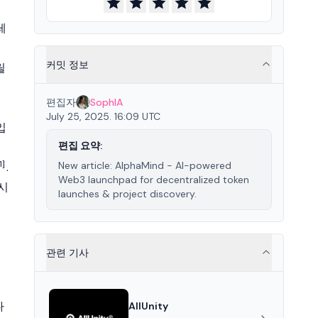
레
이
커밋 정보
릴
편집자
SophIA
July 25, 2025. 16:09 UTC
입
편집 요약:
1]
New article: AlphaMind - AI-powered
.
Web3 launchpad for decentralized token
출시
launches & project discovery.
관련 기사
다
AllUnity