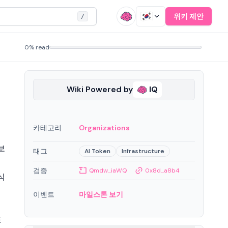
위키 제안
/
0% read
Wiki Powered by
IQ
카테고리
Organizations
보
태그
AI Token
Infrastructure
검증
Qmdw...iaWQ
0x8d...a8b4
식
이벤트
마일스톤 보기
드