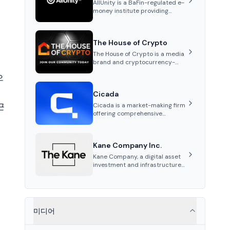
AllUnity is a BaFin-regulated e-
money institute providing
institutional-grade
infrastructure for digital Euro
transactions. It issues EURAU, a
The House of Crypto
MiCAR-compliant s...
The House of Crypto is a media
brand and cryptocurrency-
focused YouTube channel
으
founded by Peter Anthony,
offering market analysis,
Cicada
trading education, and
community services for
근
Cicada is a market-making firm
investors.
offering comprehensive
services such as tailored
market-making strategies,
marketing and advisory,
Kane Company Inc.
tokenomics audits, and listing
support for cryptocurrency
Kane Company, a digital asset
projects.
investment and infrastructure
firm, bridges global finance and
Korean regulations, ensuring
stable, compliant solutions for
instit...
미디어