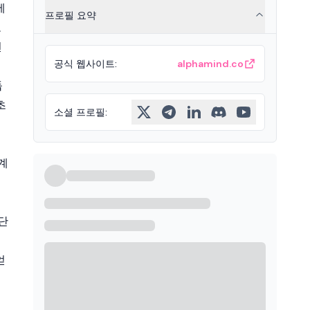
에
프로필 요약
로
전
공식 웹사이트
:
alphamind.co
둡
초
소셜 프로필
:
계
단
얻