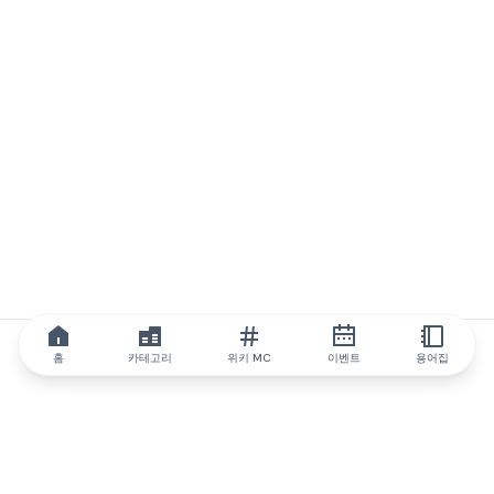
홈
카테고리
위키 MC
이벤트
용어집
IQ.wiki
IQ.wiki - 블록체인 지식과 교육 분야의 세계 최고 권위. Brainfund
그룹의 일원입니다.