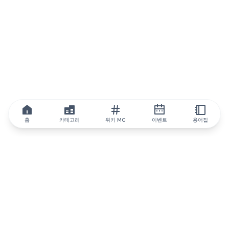
홈
카테고리
위키 MC
이벤트
용어집
IQ.wiki
IQ.wiki - 블록체인 지식과 교육 분야의 세계 최고 권위. Brainfund