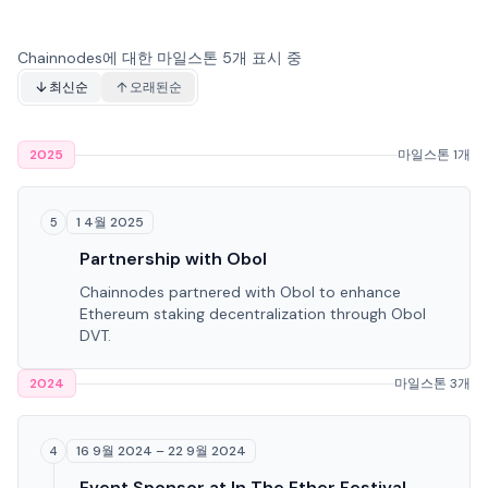
Chainnodes에 대한 마일스톤 5개 표시 중
최신순
오래된순
2025
마일스톤 1개
1 4월 2025
5
Partnership with Obol
Chainnodes partnered with Obol to enhance
Ethereum staking decentralization through Obol
DVT.
2024
마일스톤 3개
16 9월 2024 – 22 9월 2024
4
Event Sponsor at In The Ether Festival