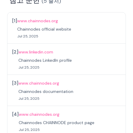
참고 문헌
(
5
출처
)
[
1
]
www.chainnodes.org
Chainnodes official website
Jul 25, 2025
[
2
]
www.linkedin.com
Chainnodes LinkedIn profile
Jul 25, 2025
[
3
]
www.chainnodes.org
Chainnodes documentation
Jul 25, 2025
[
4
]
www.chainnodes.org
Chainnodes CHAINNODE product page
Jul 25, 2025