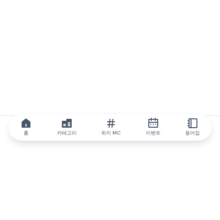
홈
카테고리
위키 MC
이벤트
용어집
IQ.wiki
IQ.wiki - 블록체인 지식과 교육 분야의 세계 최고 권위. Brainfund
그룹의 일원입니다.
@iqwiki
@IQofficial
@IQ.wiki