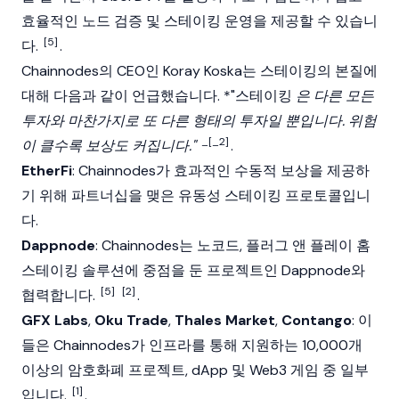
효율적인 노드 검증 및 스테이킹 운영을 제공할 수 있습니
[5]
다.
.
Chainnodes의 CEO인 Koray Koska는
스테이킹
의 본질에
대해 다음과 같이 언급했습니다. *"
스테이킹
은 다른 모든
투자와 마찬가지로 또 다른 형태의 투자일 뿐입니다. 위험
_[_2]
이 클수록 보상도 커집니다."
.
EtherFi
: Chainnodes가 효과적인 수동적 보상을 제공하
기 위해 파트너십을 맺은 유동성 스테이킹 프로토콜입니
다.
Dappnode
: Chainnodes는 노코드, 플러그 앤 플레이 홈
스테이킹 솔루션에 중점을 둔 프로젝트인 Dappnode와
[5]
[2]
협력합니다.
.
GFX Labs
,
Oku Trade
,
Thales Market
,
Contango
: 이
들은 Chainnodes가 인프라를 통해 지원하는 10,000개
이상의 암호화폐 프로젝트, dApp 및
Web3
게임 중 일부
[1]
입니다.
.