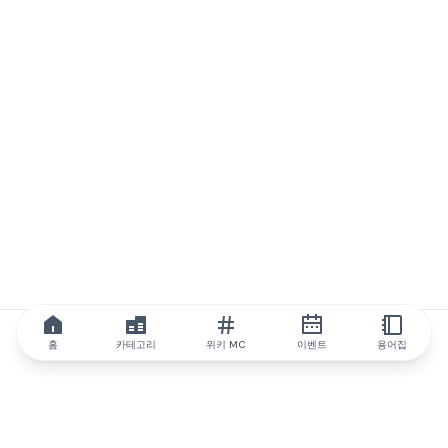
홈
카테고리
위키 MC
이벤트
용어집
IQ.wiki
IQ.wiki - 블록체인 지식과 교육 분야의 세계 최고 권위. Brainfund
그룹의 일원입니다.