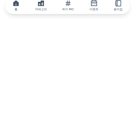
홈
카테고리
위키 MC
이벤트
용어집
IQ.wiki
IQ.wiki - 블록체인 지식과 교육 분야의 세계 최고 권위. Brainfund
그룹의 일원입니다.
@iqwiki
@IQofficial
@IQ.wiki
IQ.wiki와 파트너십을 맺으세요
당사 사업 개발팀은 협업 및 통합 기회는 물론 전략적 파트너십 문
의에 대해 논의할 준비가 되어 있습니다.
이메일로 문의하기
텔레그램으로 메시지 보내기
뉴스레터를 구독하세요
IQ 생태계 보고서는 IQ에 대한 모든 정보를 계속 업데
이트합니다.