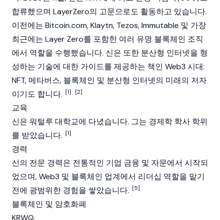
합류했으며
LayerZero
의 고문으로도 활동하고 있습니다.
이전에는 Bitcoin.com,
Klaytn
,
Tezos
,
Immutable
및 가장
최근에는
Layer Zero
를 포함한 여러 유명
블록체인
조직
에서 역할을 수행했습니다. 신은 또한 분산형 인터넷을 형
성하는 기술에 대한 가이드를 제공하는 책인
Web3 시대:
NFT, 메타버스, 블록체인 및 분산형 인터넷의 미래
의 저자
[1]
[2]
이기도 합니다.
교육
신은 워털루 대학교에 다녔습니다. 그는 경제학 학사 학위
[1]
를 받았습니다.
경력
신의 전문 경력은 전통적인 기업 금융 및 자문에서 시작되
었으며,
Web3
및
블록체인
업계에서 리더십 역할을 맡기
[5]
전에 광범위한 경험을 쌓았습니다.
블록체인 및 암호화폐
KRWQ