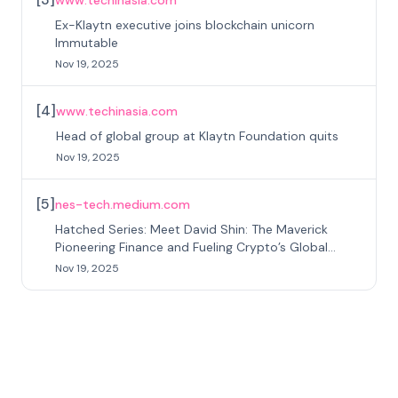
www.techinasia.com
Ex-Klaytn executive joins blockchain unicorn
Immutable
Nov 19, 2025
[
4
]
www.techinasia.com
Head of global group at Klaytn Foundation quits
Nov 19, 2025
[
5
]
nes-tech.medium.com
Hatched Series: Meet David Shin: The Maverick
Pioneering Finance and Fueling Crypto’s Global
Surge
Nov 19, 2025