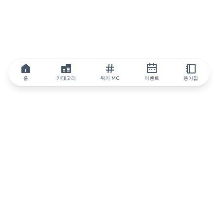
홈
카테고리
위키 MC
이벤트
용어집
IQ.wiki
IQ.wiki - 블록체인 지식과 교육 분야의 세계 최고 권위. Brainfund
그룹의 일원입니다.
@iqwiki
@IQofficial
@IQ.wiki