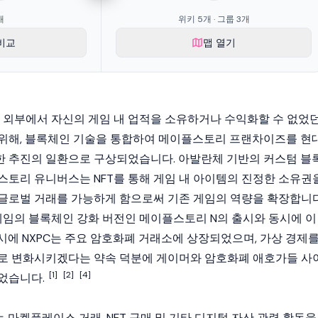
개
위키 5개 · 그룹 3개
비교
맵 열기
임 외부에서 자신의 게임 내 업적을 소유하거나 수익화할 수 없었
위해,
블록체인
기술을 통합하여 메이플스토리 프랜차이즈를 현
한 추진의 일환으로 구상되었습니다.
아발란체
기반의 커스텀
블
플스토리 유니버스는
NFT
를 통해 게임 내 아이템의 진정한 소유권
글로벌 거래를 가능하게 함으로써 기존 게임의 역량을 확장합니다
 게임의
블록체인
강화 버전인 메이플스토리 N의 출시와 동시에 이
시에 NXPC는 주요
암호화폐
거래소에 상장되었으며, 가상 경제
로 변화시키겠다는 약속 덕분에 게이머와 암호화폐 애호가들 사
[1]
[2]
[4]
었습니다.
C는 마켓플레이스 거래, NFT 구매 및 기타 디지털 자산 관련 활동을