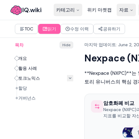
IQ.wiki
카테고리
위키 마켓캡
자료
TOC
읽기
수정 이력
공유하기
마지막 업데이트
:
June 2, 2
목차
Hide
Nexpace (N
개요
활용 사례
**Nexpace (NXPC
토크노믹스
토리 유니버스의 핵심 경
할당
거버넌스
암호화폐 비교
Nexpace (NXPC
지표를 비교할 자