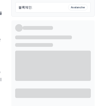
블록체인
:
Avalanche
플
간
량
이