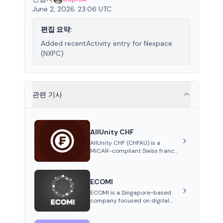
June 2, 2026. 23:06 UTC
편집 요약:
Added recentActivity entry for Nexpace
(NXPC)
관련 기사
AllUnity CHF
AllUnity CHF (CHFAU) is a
MiCAR-compliant Swiss franc
stablecoin, fully backed 1:1 by
CHF reserves and designed for
efficient global transactions. It's
ECOMI
the first regulated CHF
stablecoin on Solana.
ECOMI is a Singapore-based
company focused on digital
collectibles through its VeVe
platform and OMI token,