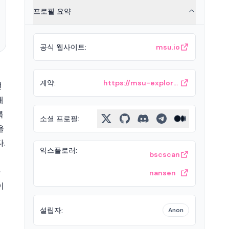
프로필 요약
공식 웹사이트
:
msu.io
계약
:
https://msu-explorer.xangle.io/
던
대
록
소셜 프로필
:
을
.
익스플로러
:
bscscan
를
nansen
이
설립자
:
Anon