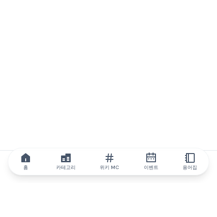
홈
카테고리
위키 MC
이벤트
용어집
IQ.wiki
IQ.wiki - 블록체인 지식과 교육 분야의 세계 최고 권위. Brainfund
그룹의 일원입니다.