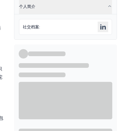
个人简介
社交档案
:
销
职
陀
包