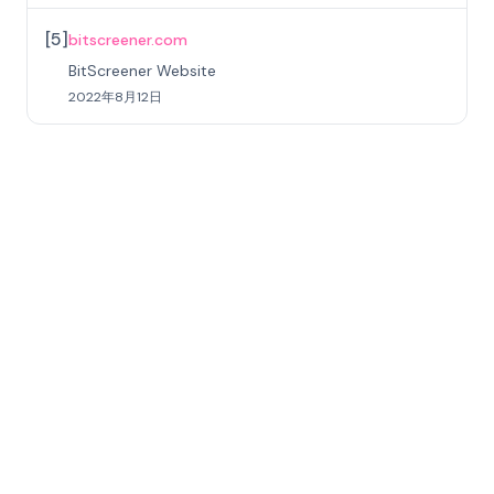
[
5
]
bitscreener.com
BitScreener Website
2022年8月12日