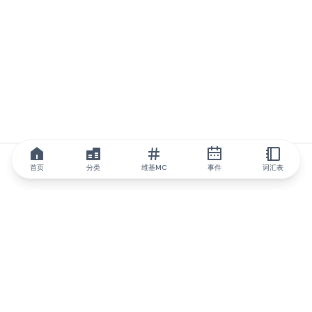
首页
分类
维基MC
事件
词汇表
IQ.wiki
IQ.wiki - 区块链知识与教育领域的全球领先权威。Brainfund 集团
的一部分。
@iqwiki
@IQofficial
@IQ.wiki
与IQ.wiki合作