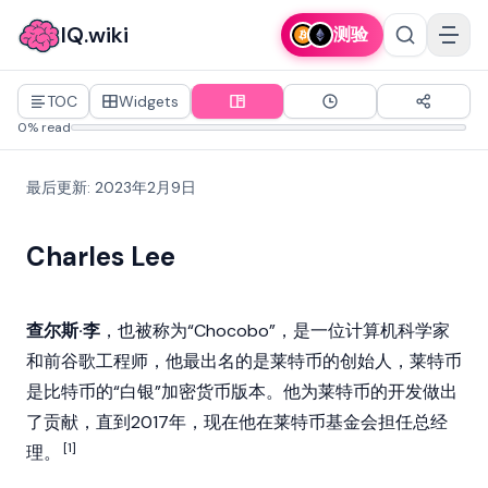
IQ.wiki
测验
TOC
Widgets
0% read
最后更新
:
2023年2月9日
Charles Lee
查尔斯·李
，也被称为“Chocobo”，是一位计算机科学家
和前谷歌工程师，他最出名的是
莱特币
的创始人，莱特币
是
比特币
的“白银”
加密货币
版本。他为莱特币的开发做出
了贡献，直到2017年，现在他在莱特币基金会担任总经
[1]
理。