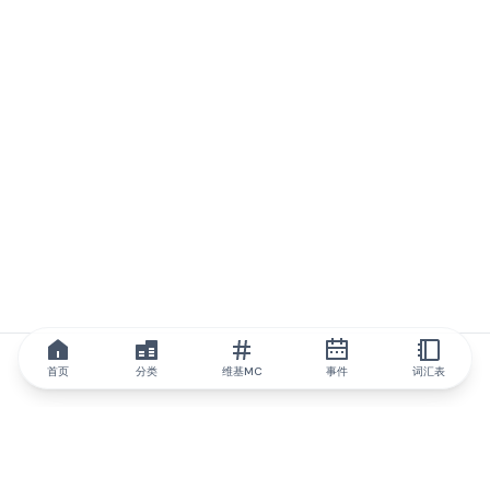
首页
分类
维基MC
事件
词汇表
IQ.wiki
IQ.wiki - 区块链知识与教育领域的全球领先权威。Brainfund 集团
的一部分。