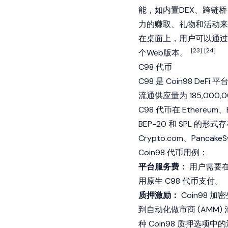
能，如内置DEX、跨链
力的赚取、礼物和活动来赚钱的
在桌面上，用户可以通过下
[23]
[24]
个Web版本。
C98 代币
C98 是 Coin98 De
流通供应量为 185,000,
C98 代币在 Ethereum、B
BEP-20 和 SPL 的形
Crypto.com、PancakeS
Coin98 代币用例：
平台服务费：
用户需要在
用原生 C98 代币支付。
质押激励：
Coin98 
到自动化做市商 (AM
种 Coin98 质押选