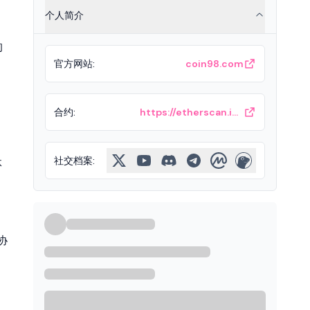
个人简介
的
官方网站
:
coin98.com
合约
:
https://etherscan.io/token/0xae12c5930881c53715b369cec7606b70d8eb229f
社交档案
:
体
协
，