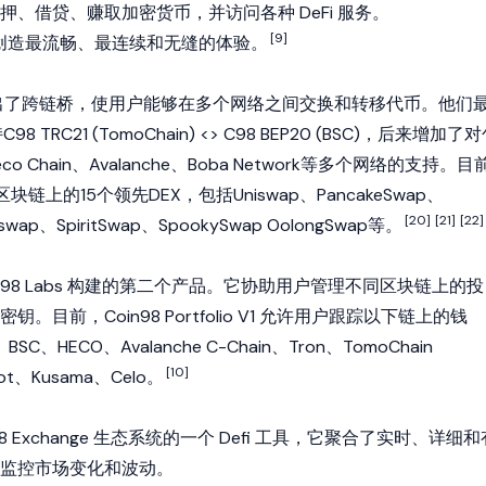
、借贷、赚取加密货币，并访问各种 DeFi 服务。
[9]
用户创造最流畅、最连续和无缝的体验。
n98推出了跨链桥，使用户能够在多个网络之间交换和转移代币。他们
 TRC21 (TomoChain) <> C98 BEP20 (
BSC
)，后来增加了对
co Chain、
Avalanche
、Boba Network等多个网络的支持。目
块链上的15个领先DEX，包括
Uniswap
、PancakeSwap、
[20]
[21]
[22]
swap、
SpiritSwap
、SpookySwap OolongSwap等。
o 是 Coin98 Labs 构建的第二个产品。它协助用户管理不同区块链上的投
目前，Coin98 Portfolio V1 允许用户跟踪以下链上的钱
BSC、HECO、Avalanche C-Chain、Tron、TomoChain
[10]
ot
、Kusama、Celo。
Coin98 Exchange 生态系统的一个 Defi 工具，它聚合了实时、详细
监控市场变化和波动。