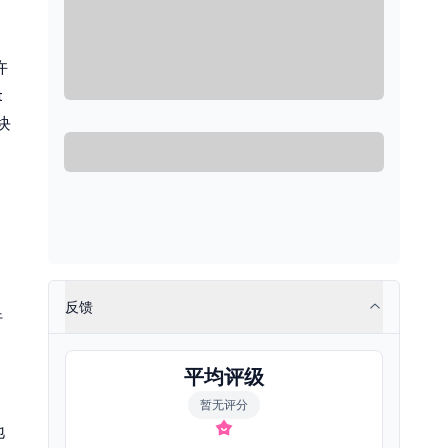
许
t
块
。
反馈
行
平均评级
暂无评分
地