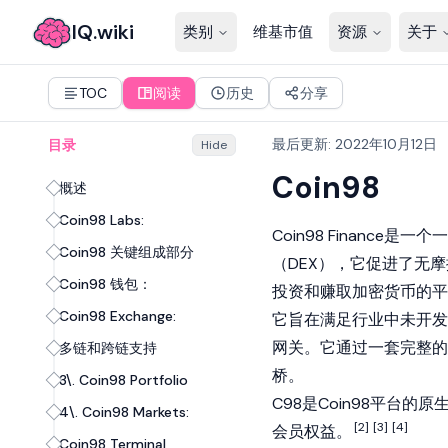
IQ.wiki
类别
维基市值
资源
关于
TOC
阅读
历史
分享
最后更新
:
2022年10月12日
目录
Hide
Coin98
概述
Coin98 Labs:
Coin98 Financ
Coin98 关键组成部分
（DEX），它促进了无
Coin98 钱包：
投资和赚取加密货币的平
Coin98 Exchange:
它旨在满足行业中未开发的
网关。它通过一套完整的产
多链和跨链支持
桥。
3\. Coin98 Portfolio
C98是Coin98平台
4\. Coin98 Markets:
[2]
[3]
[4]
会员权益。
Coin98 Terminal