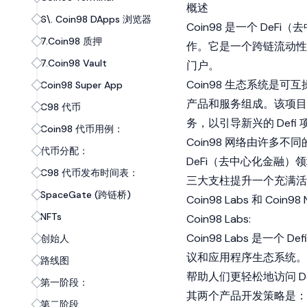
概述
6\. Coin98 DApps 浏览器
Coin98 是一个 D
7.Coin98 质押
作。它是一个跨链流动性协议
7.Coin98 Vault
门户。
Coin98 生态系统是可
Coin98 Super App
产品和服务组成。该项目
C98 代币
务，以引导新兴的 Defi 
Coin98 代币用例：
Coin98 网络由许多
代币分配：
DeFi（去中心化金融）领
C98 代币发布时间表：
三大支柱提升一个充满活力的
SpaceGate (跨链桥)
Coin98 Labs 和 Coin
NFTs
Coin98 Labs:
Coin98 Labs 是一
创始人
议和应用程序生态系统。
路线图
帮助人们更轻松地访问 De
第一阶段：
其两个产品开发策略是：
第二阶段