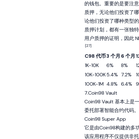
的钱包。重要的是要注意
质押，无论他们投资了哪种
论他们投资了哪种类型的
质押计划，都有一张独特的 
用户质押的证明，因此 
[27]
C98 代币
3 个月
6 个月
1K-10K
6%
8%
1
10K-100K
5.4%
7.2%
1
100K-1M
4.8%
6.4%
9
7.Coin98 Vault
Coin98 Vault
委托部署智能合约代码。
Coin98 Super App
它是由Coin98构建
该应用程序不仅提供非托