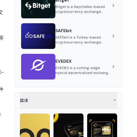
Bitget
sneakers, and watches. Using
Bitget is a Seychelles-based
blockchain tech, Beezie
交
cryptocurrency exchange
simplifies buying, selling, and
founded in 2018, offering spot,
exchanging collectibles.
futures, and copy trading. It
focuses on derivatives with high
SAFEbit
leverage, su...
等
SAFEbit is a Turkey-based
cryptocurrency exchange
offering a robust platform for
trading digital assets with a
focus on transparency, security,
EVEDEX
and user-centric features.
EVEDEX is a cutting-edge
C-
hybrid decentralized exchange
that integrates CEX-level
、
speed and user experience
with DEX-level security and
各种
self-custody, built on Arbitrum
to provide...
媒体
押