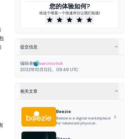
您的体验如何?
给这个维基一个快速评分让我们知道!
最
包
前
提交信息
编辑者
sarcricstick
2022年10月12日。09:49 UTC
相关文章
Beezie
Beezie is a digital marketplace
for tokenized physical
和有
collectibles, offering trading,
storage, and verification for
items like trading cards,