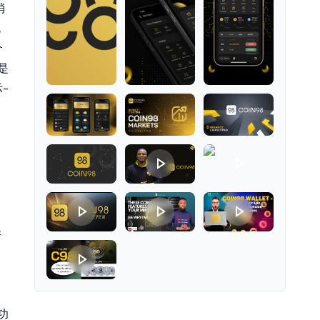
消
无
个
是
-
并
。
功