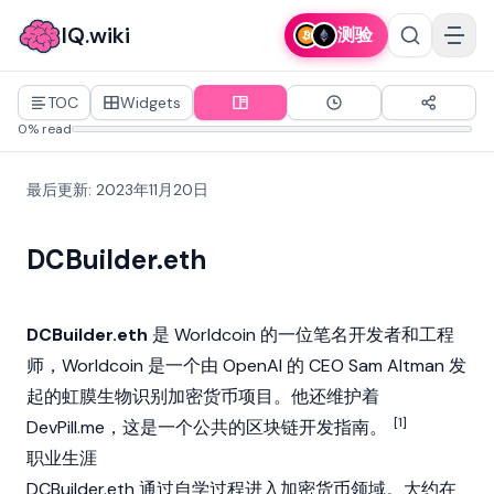
IQ.wiki
测验
TOC
Widgets
0% read
最后更新
:
2023年11月20日
DCBuilder.eth
DCBuilder.eth
是
Worldcoin
的一位笔名开发者和工程
师，Worldcoin 是一个由 OpenAI 的 CEO
Sam Altman
发
起的虹膜生物识别
加密货币
项目。他还维护着
[1]
DevPill.me，这是一个公共的
区块链
开发指南。
职业生涯
DCBuilder.eth 通过自学过程进入
加密货币
领域。大约在