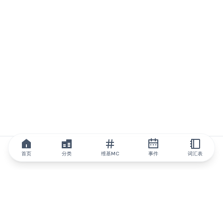
首页
分类
维基MC
事件
词汇表
IQ.wiki
IQ.wiki - 区块链知识与教育领域的全球领先权威。Brainfund 集团
的一部分。
@iqwiki
@IQofficial
@IQ.wiki