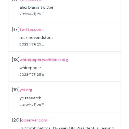
alex blania twitter
2023年7月25日
[
17
]
twitter.com
max novendstern
2023年7月25日
[
18
]
whitepaper.worldcoin.org
whitepaper
2023年7月25日
[
19
]
ycr.org
yc research
2023年7月25日
[
20
]
observer.com
Y Combinator’s 33-Year-Old President Is Leaving