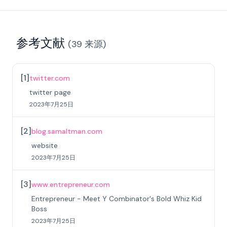
参考文献
(
39
来源
)
[
1
]
twitter.com
twitter page
2023年7月25日
[
2
]
blog.samaltman.com
website
2023年7月25日
[
3
]
www.entrepreneur.com
Entrepreneur - Meet Y Combinator's Bold Whiz Kid
Boss
2023年7月25日