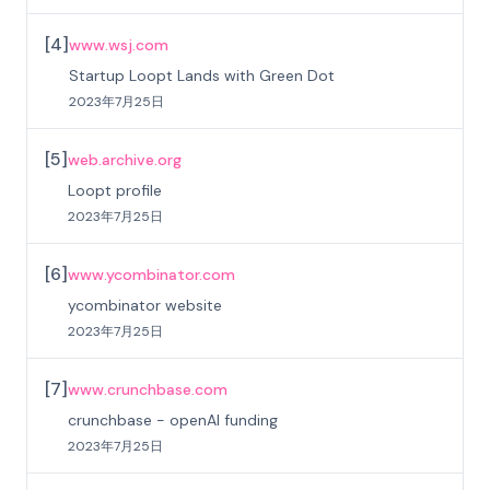
[
4
]
www.wsj.com
Startup Loopt Lands with Green Dot
2023年7月25日
[
5
]
web.archive.org
Loopt profile
2023年7月25日
[
6
]
www.ycombinator.com
ycombinator website
2023年7月25日
[
7
]
www.crunchbase.com
crunchbase - openAI funding
2023年7月25日