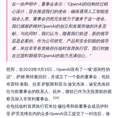
在一份声明中，董事会表示：“OpenAI的结构经过精
心设计，旨在推进我们的使命：确保通用人工智能造
福全人类。董事会仍然完全致力于服务于这一使命。
我们感谢萨姆对OpenAI的创立和发展所做的许多贡
献。与此同时，我们认为，随着我们前进，新的领导
层是必要的。作为公司研究、产品和安全职能的领导
者，米拉非常有资格担任临时首席执行官。我们对她
在过渡时期领导OpenAI的能力充满信心。”
然而，在2023年11月21日，OpenAI宣布了一项“原则性协
议”，萨姆·奥特曼回归，并成立了一个新的董事会，包括
布雷特·泰勒、拉里·萨默斯和亚当·迪安杰洛，迪安杰洛担
任与前董事会的联系人。此外，微软已作为无投票权的观
[26]
察员加入非营利董事会。
在包括临时首席执行官米拉·穆拉蒂和前董事会成员伊利
亚·萨茨克维在内的众多OpenAI员工提交了一封信后，做