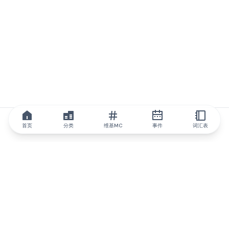
首页
分类
维基MC
事件
词汇表
IQ.wiki
IQ.wiki - 区块链知识与教育领域的全球领先权威。Brainfund 集团
的一部分。
@iqwiki
@IQofficial
@IQ.wiki
与IQ.wiki合作