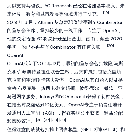
元以支持其倡议。YC Research 已经在诸如基本收入、未
[19]
来计算、教育和城市发展等领域进行了研究。
2019 年 3 月，Altman 从总裁职位过渡到 Y Combinator
的董事会主席，承担较少的一线工作，专注于 OpenAI。
他的决定恰逢 YC 将总部迁至旧金山。然而，截至 2020
[20]
年初，他已不再与 Y Combinator 有任何关联。
OpenAI
OpenAI成立于2015年12月，最初的董事会包括
埃隆·马斯
克
和萨姆·奥特曼担任联合主席，后来扩展到包括克里斯·
克拉克和霍尔顿·卡诺夫斯基。OpenAI从其创始人以及格
雷格·布罗克曼、杰西卡·利文斯顿、彼得·蒂尔、微软、亚
马逊网络服务、Infosys和YC Research获得了初始资金，
在推出时总额达到10亿美元。OpenAI专注于负责任地开
发通用人工智能（AGI），旨在实现公平获取、利益分配
[36]
[37]
[38]
[39]
和风险管理。
值得注意的成就包括推出语言模型（GPT-2到GPT-4）和