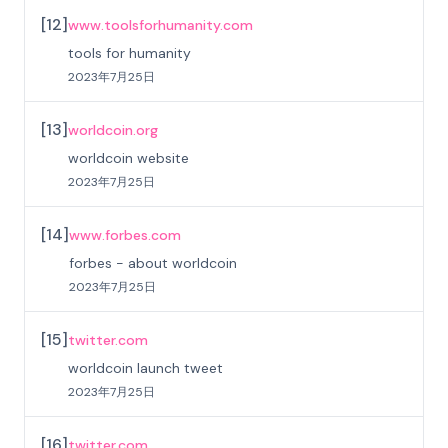
[
12
]
www.toolsforhumanity.com
tools for humanity
2023年7月25日
[
13
]
worldcoin.org
worldcoin website
2023年7月25日
[
14
]
www.forbes.com
forbes - about worldcoin
2023年7月25日
[
15
]
twitter.com
worldcoin launch tweet
2023年7月25日
[
16
]
twitter.com