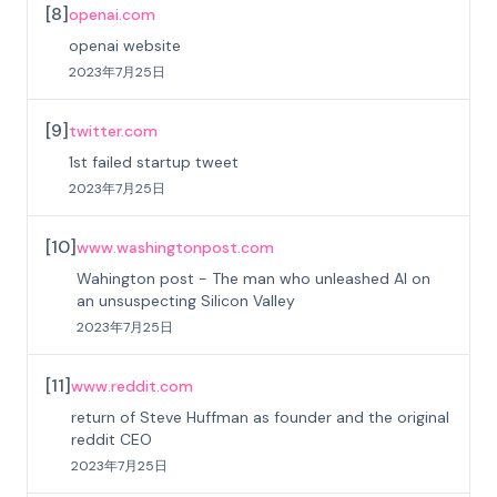
[
8
]
openai.com
openai website
2023年7月25日
[
9
]
twitter.com
1st failed startup tweet
2023年7月25日
[
10
]
www.washingtonpost.com
Wahington post - The man who unleashed AI on
an unsuspecting Silicon Valley
2023年7月25日
[
11
]
www.reddit.com
return of Steve Huffman as founder and the original
reddit CEO
2023年7月25日