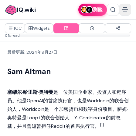
IQ.wiki
测验
TOC
Widgets
0% read
最后更新
:
2024年9月27日
Sam Altman
塞缪尔·哈里斯·奥特曼
是一位美国
企业家
、
投资人
和
程序
员
。他是OpenAI的首席执行官，也是
Worldcoin
的联合创
始人，Worldcoin是一个
加密货币
和数字身份项目。萨姆·
奥特曼是Loopt的联合创始人，Y-Combinator的前总
[1]
裁，并且曾短暂担任Reddit的首席执行官。