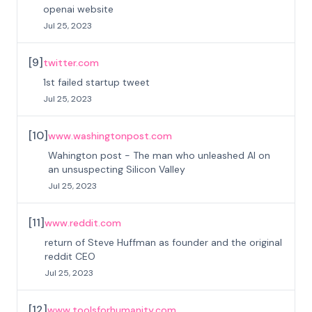
openai website
Jul 25, 2023
[
9
]
twitter.com
1st failed startup tweet
Jul 25, 2023
[
10
]
www.washingtonpost.com
Wahington post - The man who unleashed AI on
an unsuspecting Silicon Valley
Jul 25, 2023
[
11
]
www.reddit.com
return of Steve Huffman as founder and the original
reddit CEO
Jul 25, 2023
[
12
]
www.toolsforhumanity.com