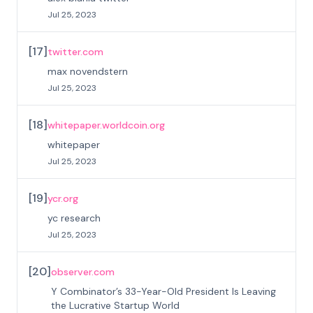
Jul 25, 2023
[
17
]
twitter.com
max novendstern
Jul 25, 2023
[
18
]
whitepaper.worldcoin.org
whitepaper
Jul 25, 2023
[
19
]
ycr.org
yc research
Jul 25, 2023
[
20
]
observer.com
Y Combinator’s 33-Year-Old President Is Leaving
the Lucrative Startup World