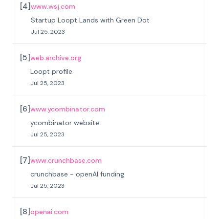
[
4
]
www.wsj.com
Startup Loopt Lands with Green Dot
Jul 25, 2023
[
5
]
web.archive.org
Loopt profile
Jul 25, 2023
[
6
]
www.ycombinator.com
ycombinator website
Jul 25, 2023
[
7
]
www.crunchbase.com
crunchbase - openAI funding
Jul 25, 2023
[
8
]
openai.com