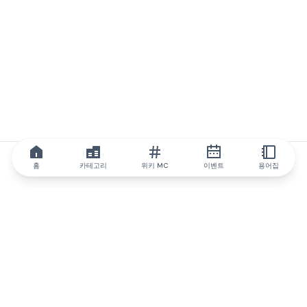
홈
카테고리
위키 MC
이벤트
용어집
IQ.wiki
IQ.wiki - 블록체인 지식과 교육 분야의 세계 최고 권위. Brainfund
그룹의 일원입니다.
@iqwiki
@IQofficial
@IQ.wiki
IQ.wiki와 파트너십을 맺으세요