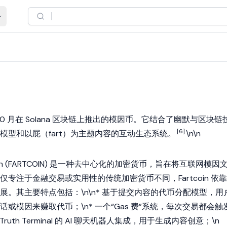
10 月在
Solana
区块链
上推出的
模因币
。它结合了幽默与区块链
[6]
模型和以屁（fart）为主题内容的互动生态系统。
\n\n
coin (FARTCOIN) 是一种去中心化的
加密货币
，旨在将互联网模因
仅专注于金融交易或实用性的传统加密货币不同，Fartcoin 依靠
展。其主要特点包括：\n\n* 基于提交内容的代币分配模型，用
或模因来赚取代币；\n* 一个“
Gas
费”系统，每次交易都会触
Truth Terminal
的 AI 聊天机器人集成，用于生成内容创意；\n