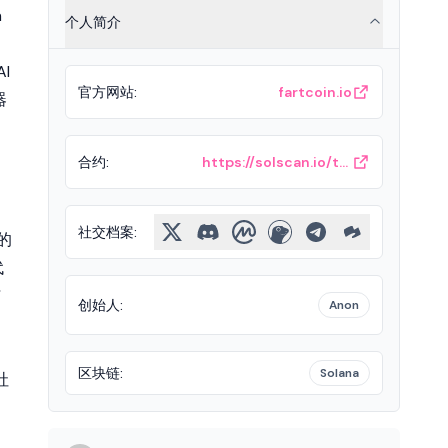
n
个人简介
AI
官方网站
:
fartcoin.io
器
合约
:
https://solscan.io/token/9BB6NFEcjBCtnNLFko2FqVQBq8HHM13kCyYcdQbgpump
；
社交档案
:
 的
代
与
创始人
:
Anon
区块链
:
Solana
社
；