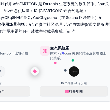
OIN 代币\n\nFARTCOIN 是 Fartcoin 生态系统的原生代币。\n\n关
\n* 总供应量：10 亿 FARTCOIN\n* 合约地址：
2FqVQBq8HHM13kCyYcdQbgpump（在
Solana
区块链
上）\n
代币的使用场景包括：
\n\n* 参与社区治理；\n* 在
加密货币
交易所进
[4]
可能与屁主题的
NFT
或数字收藏品集成。\n
生态系统图
rtcoin 比较价格
探索 Fartcoin 关联的维基及其在图上
的关系。
?
标
16 个维基 · 4 个分组
资产
打开地图