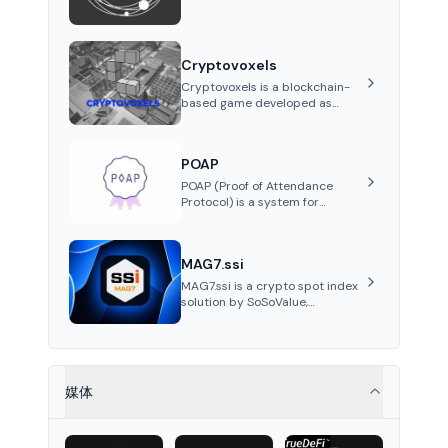
collectibles through its VeVe
platform and OMI token,
enabling buying, selling,
showcasing, and managing
Cryptovoxels
digital assets.
Cryptovoxels is a blockchain-
based game developed as
a metaverse powered by
Ethereum. It provides
properties as NFT tokens.
POAP
POAP (Proof of Attendance
Protocol) is a system for
creating NFT badges on the
Gnosis and Ethereum
blockchains to serve as
MAG7.ssi
verifiable proof of attendance
at vir...
MAG7.ssi is a crypto spot index
solution by SoSoValue,
aggregating top crypto assets
into Wrapped Tokens, offering
risk-resistant passive index
investing with systematic beta
returns.
媒体