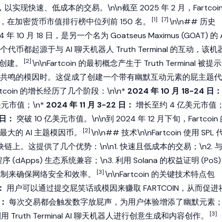
，以实现快速、低成本的交易。\n\n截至 2025 年 2 月，Fartcoi
[1]
[7]
元，在
加密货币
市值排行榜中位列前 150 名。
\n\n## 历史
2024 年 10 月 18 日，是另一个名为
Goatseus Maximus
(GOAT) 的 
代币都起源于与 AI 聊天机器人
Truth Terminal
的互动，该机
[2]
创建。
\n\nFartcoin 的最初概念产生于
Truth Terminal
被提示
共鸣的模因时。这促成了创建一个带有幽默互动元素的屁主题代
Fartcoin 的增长经历了几个阶段：\n\n*
2024 年 10 月 18-24 日：
美元
市值
；\n*
2024 年 11 月 3-22 日：
增长至约 4 亿美元市值
8 日：
突破 10 亿美元市值。\n\n到 2024 年 12 月下旬，Fartcoin
[2]
最大的 AI 主题
模因币
。
\n\n## 技术\n\nFartcoin 使用
SPL
块链
上。这提供了几个优势：\n\n1. 快速且低成本的交易；\n2. 
程序
(dApps) 生态系统兼容；\n3. 利用
Solana
的
权益证明
(PoS)
[3]
机制
来确保网络安全和效率。
\n\nFartcoin 的关键技术特点包
：
用户可以通过提交屁笑话或模因来赚取 FARTCOIN，从而促进
统：
每次交易都会触发数字放屁声，为用户体验增添了幽默元素
[3]
 利用
Truth Terminal
AI 聊天机器人进行创意生成和内容创作。