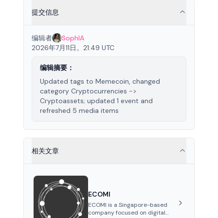
提交信息
编辑者
SophIA
2026年7月11日。21:49 UTC
编辑摘要：
Updated tags to Memecoin, changed
category Cryptocurrencies ->
Cryptoassets; updated 1 event and
refreshed 5 media items
相关文章
ECOMI
ECOMI is a Singapore-based
company focused on digital