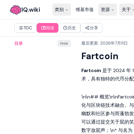
IQ.wiki
类别
维基市值
资源
关于
TOC
阅读
历史
分享
最后更新
:
2026年7月11日
目录
Hide
Fartcoin
Fartcoin
是于 2024 年 
术，具有独特的代币分配
\n\n## 概览\n\nFart
化与
区块链
技术融合。与
幽默和社区参与而蓬勃发
可以通过提交关于屁的笑话
数字放屁声；\n* 与名为