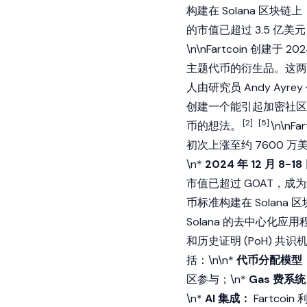
构建在 Solana
区块链
上
的
市值
已超过 3.5 亿美
\n\nFartcoin 创建于 
主题代币的衍生品。这两个
人由研究员
Andy Ayrey
创建一个能引起
加密
社区
[2]
[5]
币的想法。
\n\n
初次上涨至约 7600 万
\n*
2024 年 12 月 8-1
市值
已超过
GOAT
，成为
币标准构建在
Solana
区
Solana
的
去中心化应用
和
历史证明
(PoH)
共识
括：\n\n*
代币分配模型
区参与；\n*
Gas 费系
\n*
AI 集成：
Fartcoin