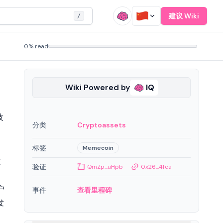
建议 Wiki
/
0% read
Wiki Powered by
IQ
技
分类
Cryptoassets
标签
Memecoin
文
验证
QmZp...uHpb
0x26...4fca
户
事件
查看里程碑
发