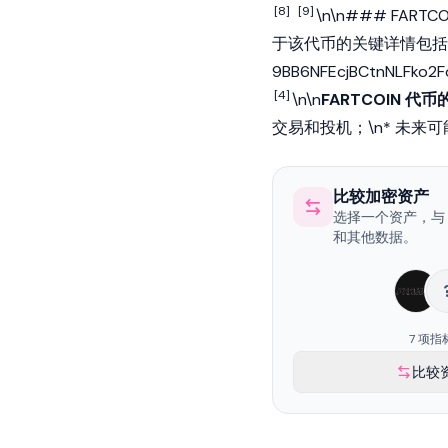
[8]
[9]
\n\n### FARTC
于该代币的关键详情包括：\n
9BB6NFEcjBCtnNLFko
[4]
\n\n
FARTCOIN 
交易和投机；\n* 未来
比较加密资产
选择一个资产，与 Fa
和其他数据。
7 项指
比较