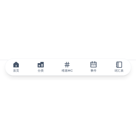
首页
分类
维基MC
事件
词汇表
IQ.wiki
IQ.wiki - 区块链知识与教育领域的全球领先权威。Brainfund 集团
的一部分。
@iqwiki
@IQofficial
@IQ.wiki
与IQ.wiki合作