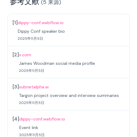
参考文献
(
5
来源
)
[
1
]
dippy-conf.webflow.io
Dippy Conf speaker bio
2025年11月5日
[
2
]
x.com
James Woodman social media profile
2025年11月5日
[
3
]
subnetalpha.ai
Targon project overview and interview summaries
2025年11月5日
[
4
]
dippy-conf.webflow.io
Event link
2025年11月5日