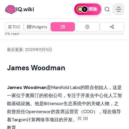
IQ.wiki
测验
TOC
Widgets
0% read
最后更新
:
2025年11月5日
James Woodman
James Woodman
是Manifold Labs的联合创始人，这是
一家位于奥斯汀的初创公司，专注于开发去中心化人工智
能基础设施。他是
Bittensor
生态系统中的关键人物，之
前曾担任Opentensor的首席运营官（COO），现在领导
[1]
[2]
着
Targon
计算网络等项目的开发。
教育