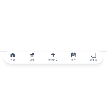
首页
分类
维基MC
事件
词汇表
IQ.wiki
IQ.wiki - 区块链知识与教育领域的全球领先权威。Brainfund 集团
的一部分。
@iqwiki
@IQofficial
@IQ.wiki