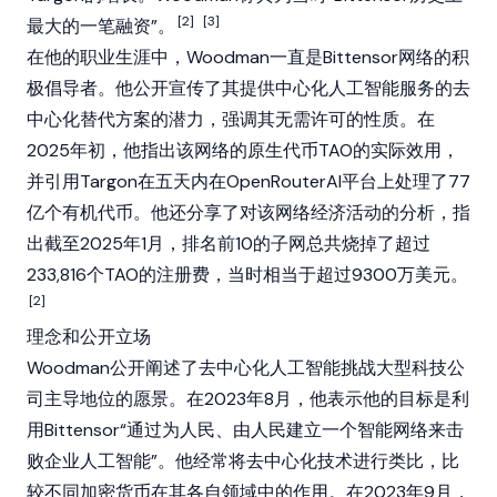
[2]
[3]
最大的一笔融资”。
在他的职业生涯中，Woodman一直是
Bittensor
网络的积
极倡导者。他公开宣传了其提供中心化人工智能服务的去
中心化替代方案的潜力，强调其
无需许可
的性质。在
2025年初，他指出该网络的原生代币TAO的实际效用，
并引用
Targon
在五天内在OpenRouterAI平台上处理了77
亿个有机代币。他还分享了对该网络经济活动的分析，指
出截至2025年1月，排名前10的子网总共烧掉了超过
233,816个TAO的注册费，当时相当于超过9300万美元。
[2]
理念和公开立场
Woodman公开阐述了去中心化人工智能挑战大型科技公
司主导地位的愿景。在2023年8月，他表示他的目标是利
用
Bittensor
“通过为人民、由人民建立一个智能网络来击
败企业人工智能”。他经常将去中心化技术进行类比，比
较不同加密货币在其各自领域中的作用。在2023年9月，