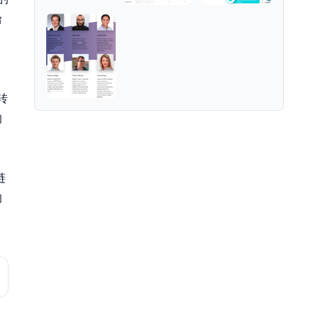
台
转
的
链
的