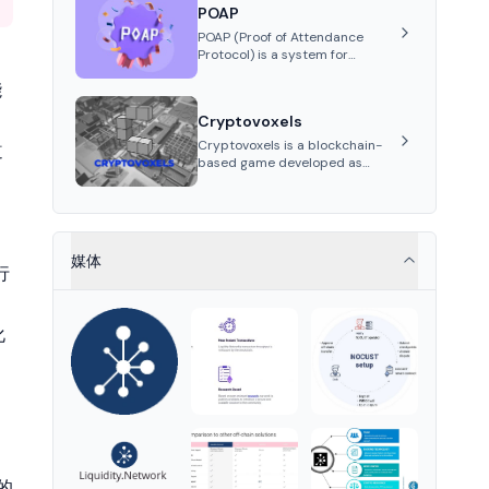
POAP
showcasing, and managing
digital assets.
POAP (Proof of Attendance
Protocol) is a system for
creating NFT badges on the
能
Gnosis and Ethereum
blockchains to serve as
Cryptovoxels
verifiable proof of attendance
at vir...
Cryptovoxels is a blockchain-
道
based game developed as
a metaverse powered by
Ethereum. It provides
properties as NFT tokens.
媒体
行
化
上的