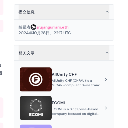
提交信息
编辑者
srujangurram.eth
2024年10月28日。22:17 UTC
相关文章
动
借
AllUnity CHF
AllUnity CHF (CHFAU) is a
MiCAR-compliant Swiss franc
stablecoin, fully backed 1:1 by
CHF reserves and designed for
efficient global transactions. It's
ECOMI
the first regulated CHF
stablecoin on Solana.
ECOMI is a Singapore-based
company focused on digital
collectibles through its VeVe
platform and OMI token,
enabling buying, selling,