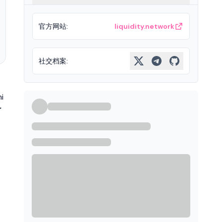
官方网站
:
liquidity.network
社交档案
:
i
了