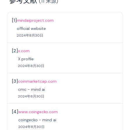
参考文献
(
11
来源
)
[
1
]
mindaiproject.com
official website
2024年8月30日
[
2
]
x.com
X profile
2024年8月30日
[
3
]
coinmarketcap.com
cmc - mind ai
2024年8月30日
[
4
]
www.coingecko.com
coingecko - mind ai
2024年8月30日