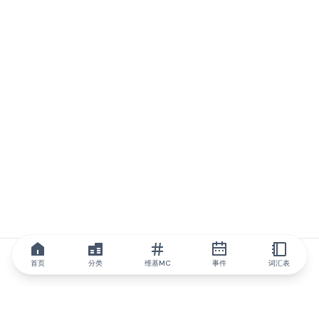
首页
分类
维基MC
事件
词汇表
IQ.wiki