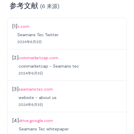
参考文献
(
6
来源
)
[
1
]
x.com
Seamans Tec Twitter
2024年6月3日
[
2
]
coinmarketcap.com
coinmarketcap - Seamans tec
2024年6月3日
[
3
]
seamanstec.com
website - about us
2024年6月3日
[
4
]
drive.google.com
Seamans Tec whitepaper